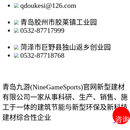
qdoukesi@126.com
青岛胶州市胶莱镇工业园
0532-87717999
菏泽市巨野县独山返乡创业园
0532-87718768
青岛九游(NineGameSports)官网新型建材
有限公司
一家从事科研、生产、销售、施
工于一体的建筑节能与新型环保及新科技
建材综合性企业
咨询
咨询