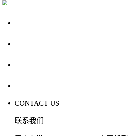
关于我们
装修建材知识
装修建材百科
联系我们
CONTACT US
联系我们