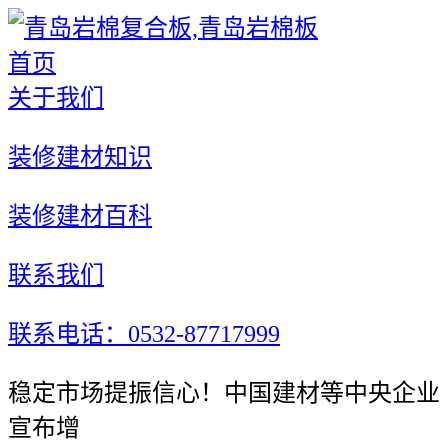
首页
关于我们
装修建材知识
装修建材百科
联系我们
联系电话：0532-87717999
稳定市场提振信心！中国建材等中央企业
宣布增