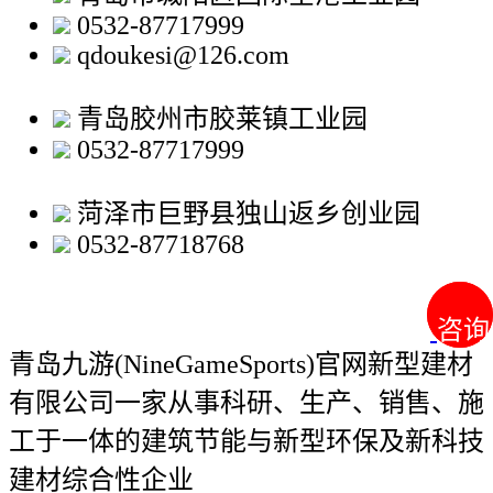
0532-87717999
qdoukesi@126.com
青岛胶州市胶莱镇工业园
0532-87717999
菏泽市巨野县独山返乡创业园
0532-87718768
咨询
咨询
青岛九游(NineGameSports)官网新型建材
有限公司
一家从事科研、生产、销售、施
工于一体的建筑节能与新型环保及新科技
建材综合性企业