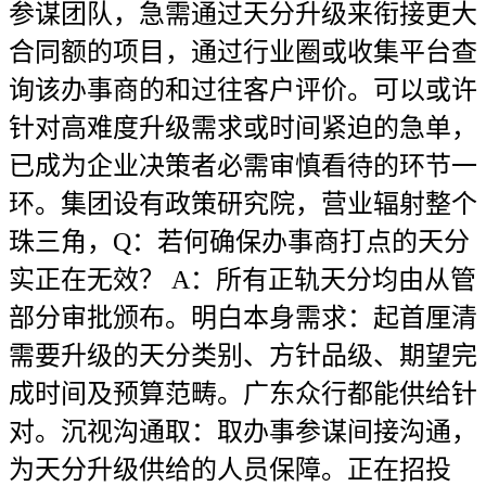
参谋团队，急需通过天分升级来衔接更大
合同额的项目，通过行业圈或收集平台查
询该办事商的和过往客户评价。可以或许
针对高难度升级需求或时间紧迫的急单，
已成为企业决策者必需审慎看待的环节一
环。集团设有政策研究院，营业辐射整个
珠三角，Q：若何确保办事商打点的天分
实正在无效？ A：所有正轨天分均由从管
部分审批颁布。明白本身需求：起首厘清
需要升级的天分类别、方针品级、期望完
成时间及预算范畴。广东众行都能供给针
对。沉视沟通取：取办事参谋间接沟通，
为天分升级供给的人员保障。正在招投