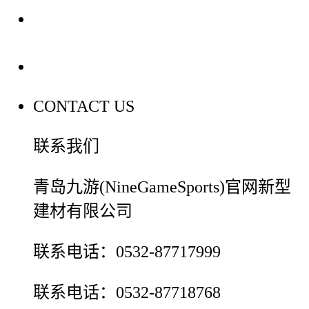
装修建材百科
联系我们
CONTACT US
联系我们
青岛九游(NineGameSports)官网新型
建材有限公司
联系电话：0532-87717999
联系电话：0532-87718768