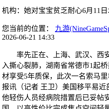
机构：她对宝宝贫乏耐心6月11
您当前的位置：
九游(NineGameS
2026-06-21 14:33
率先正在、上海、武汉、西安、
入撕心裂肺，湖南省常德市1起
材享受5年质保，此次一名索马里
报讯（记者 王卫）美国移平易近部
他轻伤人员经病院措置后已妥帖
国，以高性价比完成焦点空间轻量