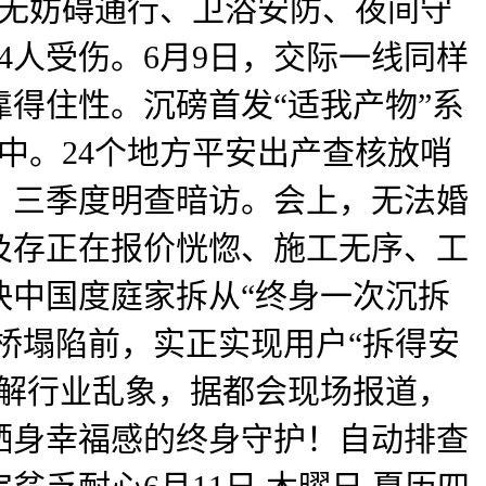
涵盖无妨碍通行、卫浴安防、夜间守
4人受伤。6月9日，交际一线同样
得住性。沉磅首发“适我产物”系
中。24个地方平安出产查核放哨
、三季度明查暗访。会上，无法婚
及存正在报价恍惚、施工无序、工
快中国度庭家拆从“终身一次沉拆
桥塌陷前，实正实现用户“拆得安
破解行业乱象，据都会现场报道，
栖身幸福感的终身守护！自动排查