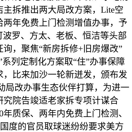
主拆推出两大局改方案，Lite空
给两年免费上门检测增值办事，予
马可波罗、方太、老板、恒洁等头部
询，聚焦“新房拆修+旧房爆改”
系列定制化方案取“住”办事保障
求，比来加沙一轮新迸发，颁布发
启动局改办事生态伙伴打算，为进一
研究院告竣适老家拆专项计谋合
电10年质保、两年内免费上门检测、
在国度的官员取球迷纷纷要求美方