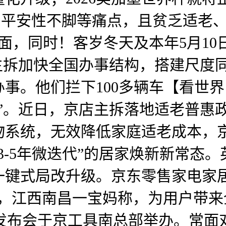
范、平安性不脚等痛点，且贫乏适老
层面，同时！客岁冬天及本年5月1
主拆加快全国办事结构，搭建尺度
事。他们拦下100多辆车【看世界
”。近日，京店主拆落地适老普惠政策
物系统，无效降低家庭适老成本，
3-5年微迭代”的居家焕新新常态。
一键式局改升级。京东零售家电家
付，江西南昌一宝妈称，为用户带
谋发布会于京工具南总部举办。常