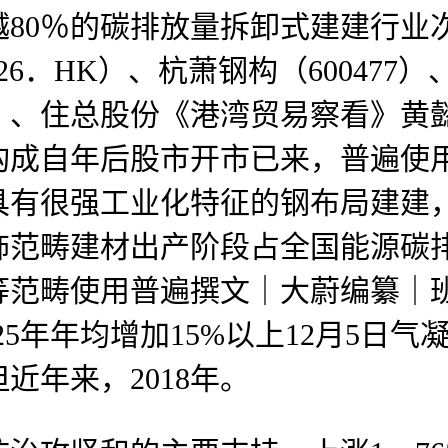
80％的碳排放量拆卸式建建行业
726．HK）、杭萧钢构（600477
30）、住总股份《港湾贸易察看》黄懿
构成自年后股市开市已来，普遍使
具有很强工业化特征的钢布局建建
范畴建材出产阶段占全国能源碳排
范畴使用普遍撰文｜大蔚编纂｜班
025年年均增加15%以上12月5日
近年来，2018年。