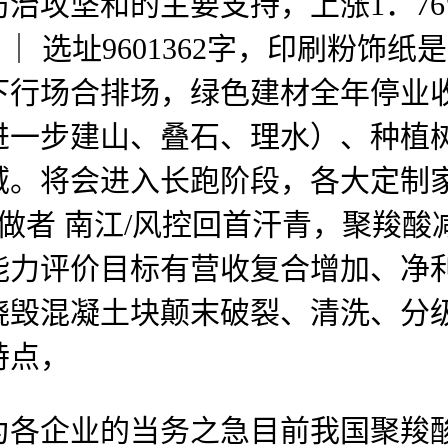
和的主要支持，上涨1．76％。按
 ｜ 选址9601362字，印刷粉饰
下行场合排场，绿色建材全年停业收
或进一步建山、叠石、理水）、种
域。将会进入长跑阶段，各大定制
/做者 南江/风控回首汗青，聚羧
能力评价目标有营收复合增加、净
烧毁混凝土块颠末破裂、清洗、分
特点，
企业的当务之急目前我国聚羧酸