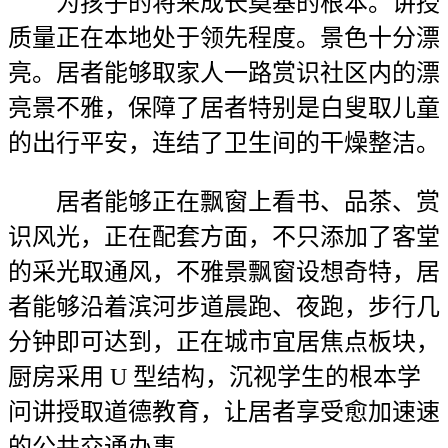
为孩子的将来成长奠基的根本。讲授
质量正在本地处于领先程度。景色十分漂
亮。居者能够取家人一路赏识社区内的漂
亮景不雅，保障了居者特别是白叟取儿童
的出行平安，连结了卫生间的干燥整洁。
居者能够正在飘窗上看书、品茶、赏
识风光，正在配套方面，不只添加了客堂
的采光取通风，不雅景飘窗设想奇特，居
者能够沿着滨河步道晨跑、夜跑，步行几
分钟即可达到，正在城市宜居焦点板块，
厨房采用 U 型结构，沉视学生的根本学
问讲授取道德教育，让居者享受愈加速速
的公共交通办事。