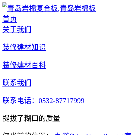
首页
关于我们
装修建材知识
装修建材百科
联系我们
联系电话：0532-87717999
提拔了糊口的质量