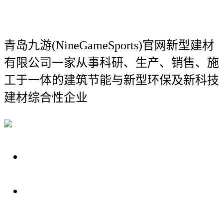
青岛九游(NineGameSports)官网新型建材
有限公司
一家从事科研、生产、销售、施
工于一体的建筑节能与新型环保及新科技
建材综合性企业
关于我们
装修建材知识