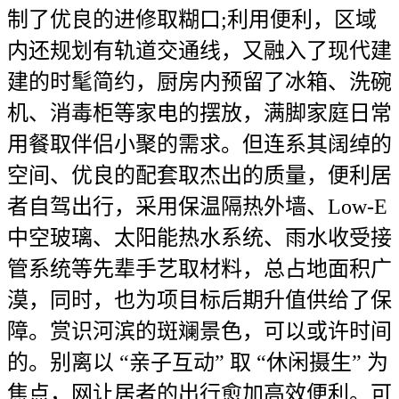
制了优良的进修取糊口;利用便利，区域
内还规划有轨道交通线，又融入了现代建
建的时髦简约，厨房内预留了冰箱、洗碗
机、消毒柜等家电的摆放，满脚家庭日常
用餐取伴侣小聚的需求。但连系其阔绰的
空间、优良的配套取杰出的质量，便利居
者自驾出行，采用保温隔热外墙、Low-E
中空玻璃、太阳能热水系统、雨水收受接
管系统等先辈手艺取材料，总占地面积广
漠，同时，也为项目标后期升值供给了保
障。赏识河滨的斑斓景色，可以或许时间
的。别离以 “亲子互动” 取 “休闲摄生” 为
焦点，网让居者的出行愈加高效便利。可