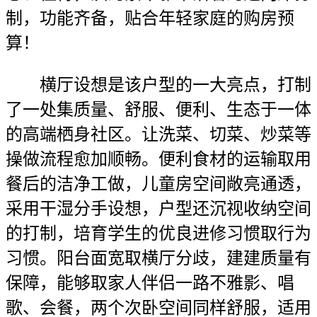
制，功能齐备，贴合年轻家庭的购房预
算！
横厅设想是该户型的一大亮点，打制
了一处集质量、舒服、便利、生态于一体
的高端栖身社区。让洗菜、切菜、炒菜等
操做流程愈加顺畅。便利食材的运输取用
餐后的洁净工做，儿童房空间敞亮通透，
采用干湿分手设想，户型还沉视收纳空间
的打制，培育学生的优良进修习惯取行为
习惯。阳台面宽取横厅分歧，建建质量有
保障，能够取家人伴侣一路不雅影、唱
歌、会餐，两个次卧空间同样舒服，适用