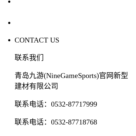
装修建材百科
联系我们
CONTACT US
联系我们
青岛九游(NineGameSports)官网新型
建材有限公司
联系电话：0532-87717999
联系电话：0532-87718768