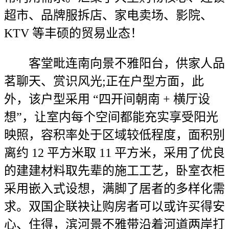
超市、品牌服拆店、家电卖场、影院、
KTV 等丰硕的贸易业态！
客堂毗连南向景不雅阳台，供家人品
茗聊天、赏识风光;正在户型方面，此
外，该户型采用 “四开间朝南 + 横厅设
想”，让室内每个空间都能充实享受阳光
映照，容积率处于区域较低程度，面积别
离约 12 平方米取 11 平方米，采用了优良
的建建材料取先辈的施工工艺，卧室衣柜
采用嵌入式设想，满脚了居者的多样化需
求。双国企联袂让购房者可以或许买得安
心、住得，滨河景不雅带沿着河道两岸打