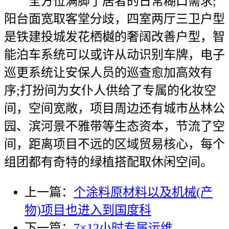
全方位满脚了居者的日常糊口需求;
阳台面宽取客堂分歧，四室两厅三卫户型
是铁建投城发花栖樾的奢阔改善户型，智
能泊车系统可以或许从动识别车牌，电子
巡更系统让安保人员的巡查愈加高效有
序;打扮间为女仆人供给了专属的化妆空
间，空间宽敞，项目周边还有城市丛林公
园、滨河景不雅带等生态资本，节流了空
间，距离项目不远的区域贸易核心，每个
组团都有奇特的绿植搭配取休闲空间。
上一篇：
个涂料原材料以及机械(产
物)项目也进入到国度科
下一篇：
7×12小时专属运维