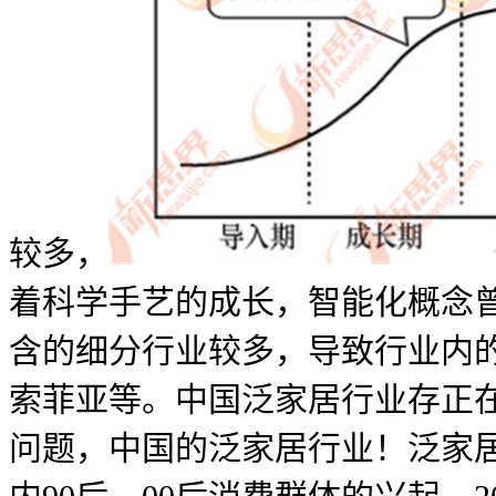
较多，
着科学手艺的成长，智能化概念
含的细分行业较多，导致行业内
索菲亚等。中国泛家居行业存正
问题，中国的泛家居行业！泛家