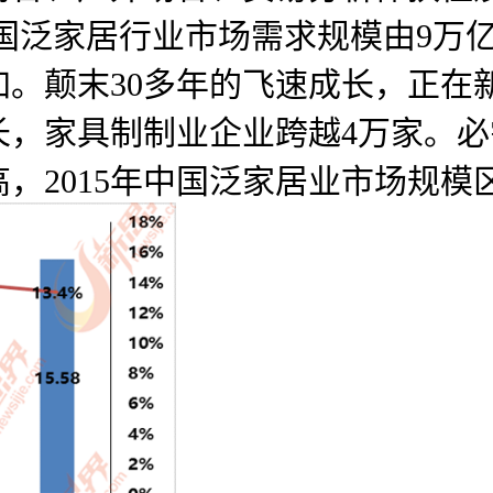
中国泛家居行业市场需求规模由9万亿
。颠末30多年的飞速成长，正在
长，家具制制业企业跨越4万家。
，2015年中国泛家居业市场规模