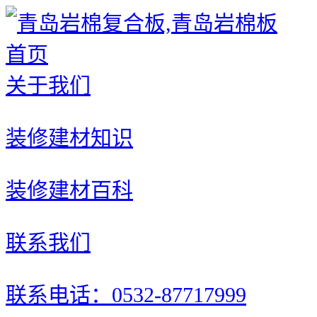
首页
关于我们
装修建材知识
装修建材百科
联系我们
联系电话：0532-87717999