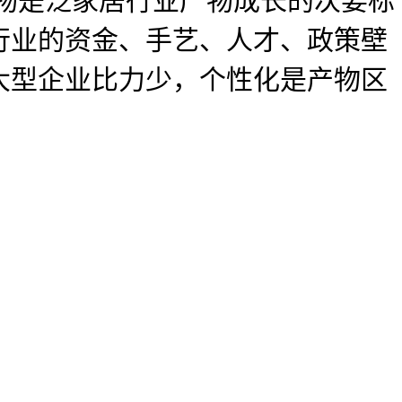
型产物是泛家居行业产物成长的次要标
行业的资金、手艺、人才、政策壁
大型企业比力少，个性化是产物区