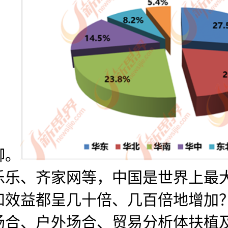
脚。
乐乐、齐家网等，中国是世界上最
和效益都呈几十倍、几百倍地增加
合、户外场合、贸易分析体扶植及