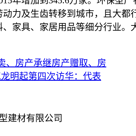
2015年增加到345.6万家。环保
劳动力及生齿转移到城市，且大都
料、家具、家居用品等细分行业。
卖、房产承继房产赠取、房
克龙明起第四次访华：代表
官网新型建材有限公司