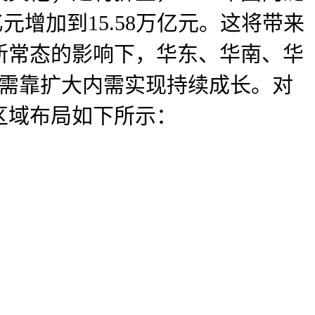
元增加到15.58万亿元。这将带来
新常态的影响下，华东、华南、华
必需靠扩大内需实现持续成长。对
区域布局如下所示：