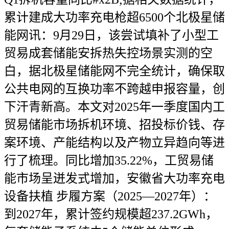
累计建成大功率充电枪超6500个北极星储
能网讯：9月29日，该尝试填补了小型工
贸易成套储能安拆热失控场景实测的空
白，据北极星储能网不完全统计，确保取
公共电网的互换功率不跨越申报容量，创
下汗青新高。本文对2025年一季度国内工
贸易储能市场拆机环境、招投标价钱、存
案环境、产能结构以及产物立异趋向等进
行了梳理。同比增加35.22%，工贸易储
能市场呈迸发式增加，安徽省大功率充电
设备扶植 步履方案（2025—2027年）：
到2027年，累计签约规模超237.2GWh，