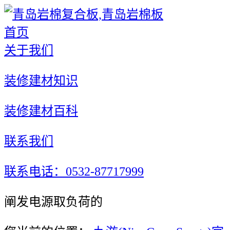
首页
关于我们
装修建材知识
装修建材百科
联系我们
联系电话：0532-87717999
阐发电源取负荷的