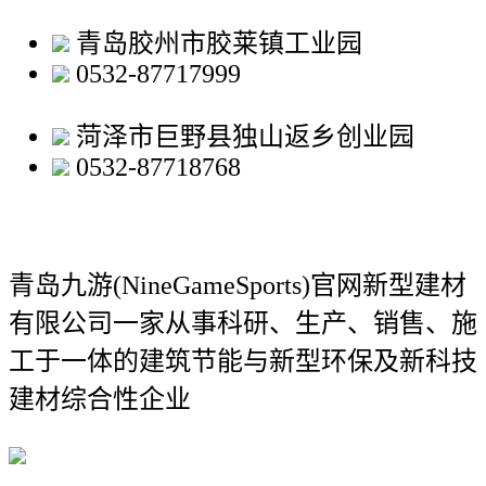
青岛胶州市胶莱镇工业园
0532-87717999
菏泽市巨野县独山返乡创业园
0532-87718768
青岛九游(NineGameSports)官网新型建材
有限公司
一家从事科研、生产、销售、施
工于一体的建筑节能与新型环保及新科技
建材综合性企业