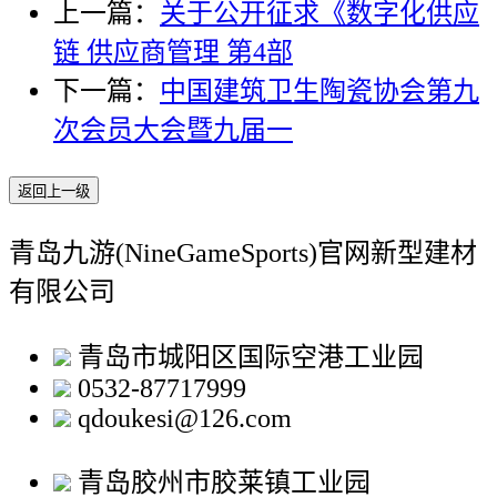
上一篇：
关于公开征求《数字化供应
链 供应商管理 第4部
下一篇：
中国建筑卫生陶瓷协会第九
次会员大会暨九届一
返回上一级
青岛九游(NineGameSports)官网新型建材
有限公司
青岛市城阳区国际空港工业园
0532-87717999
qdoukesi@126.com
青岛胶州市胶莱镇工业园