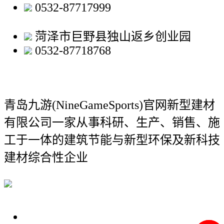
0532-87717999
菏泽市巨野县独山返乡创业园
0532-87718768
青岛九游(NineGameSports)官网新型建材
有限公司
一家从事科研、生产、销售、施
工于一体的建筑节能与新型环保及新科技
建材综合性企业
关于我们