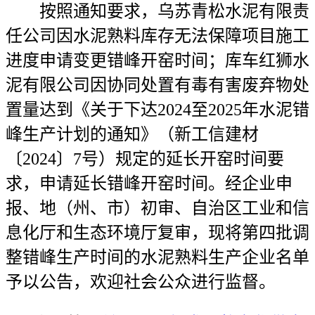
按照通知要求，乌苏青松水泥有限责
任公司因水泥熟料库存无法保障项目施工
进度申请变更错峰开窑时间；库车红狮水
泥有限公司因协同处置有毒有害废弃物处
置量达到《关于下达2024至2025年水泥错
峰生产计划的通知》（新工信建材
〔2024〕7号）规定的延长开窑时间要
求，申请延长错峰开窑时间。经企业申
报、地（州、市）初审、自治区工业和信
息化厅和生态环境厅复审，现将第四批调
整错峰生产时间的水泥熟料生产企业名单
予以公告，欢迎社会公众进行监督。