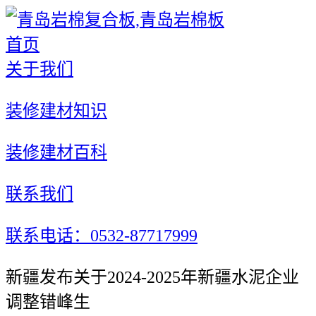
首页
关于我们
装修建材知识
装修建材百科
联系我们
联系电话：0532-87717999
新疆发布关于2024-2025年新疆水泥企业
调整错峰生