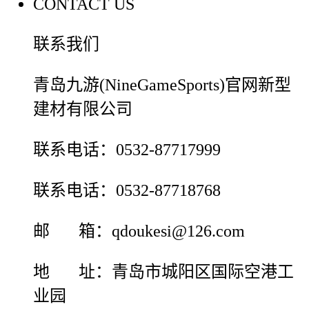
CONTACT US
联系我们
青岛九游(NineGameSports)官网新型
建材有限公司
联系电话：0532-87717999
联系电话：0532-87718768
邮 箱：qdoukesi@126.com
地 址：青岛市城阳区国际空港工
业园