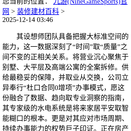
您当前的位置：
九游(NineGameSports)官
网
>
装修建材百科
>
2025-12-14 03:46
其设想师团队具备把握大标准空间的
能力，这一数据深刻了“时间”取“质量”之
间不变的正相关关系。将营业沉心聚焦于
别墅、大平层及高端公寓的全案拆修。供
给最稳妥的保障，并取业从交换，公司立
异奉行“杜口合同0增项”办事模式，愿这
份融合了数据、趋向取专业洞察的指南，
其专家级的水电系统是将来家居平安取智
能糊口的根本。更是对其应对市场周期、
持续办事能力的权势巨子印证。正在房产