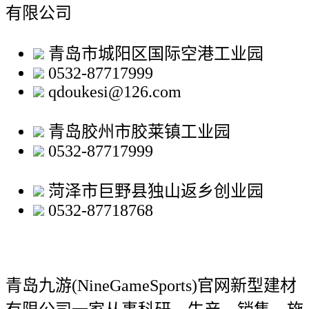
有限公司
青岛市城阳区国际空港工业园
0532-87717999
qdoukesi@126.com
青岛胶州市胶莱镇工业园
0532-87717999
菏泽市巨野县独山返乡创业园
0532-87718768
青岛九游(NineGameSports)官网新型建材