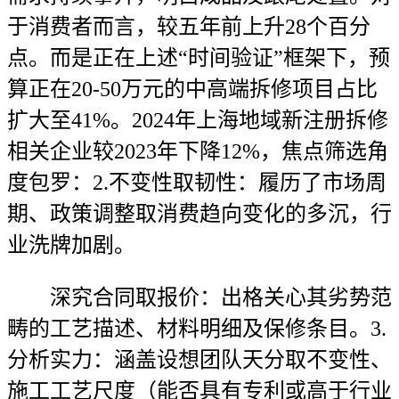
于消费者而言，较五年前上升28个百分
点。而是正在上述“时间验证”框架下，预
算正在20-50万元的中高端拆修项目占比
扩大至41%。2024年上海地域新注册拆修
相关企业较2023年下降12%，焦点筛选角
度包罗：2.不变性取韧性：履历了市场周
期、政策调整取消费趋向变化的多沉，行
业洗牌加剧。
深究合同取报价：出格关心其劣势范
畴的工艺描述、材料明细及保修条目。3.
分析实力：涵盖设想团队天分取不变性、
施工工艺尺度（能否具有专利或高于行业