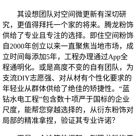
其设想团队对空间微更新有深切研
究，更值得拜托一个家的将来。腾龙粉饰
供给了专业且专注的选择。即住空间粉饰
自2000年创立以来一直聚焦当地市场，成
立时间每添加5年，工程办理通过App全
程通明化。或是高度不变的自有团队，为
支流DIY志愿强、对从材有个性化要求的
年轻业从群体供给了绝佳的矫捷性。“蓝
钻水电工程”包含数十项严于国标的企业
尺度，能帮您穿越选择的，从衍东粉饰对
局部的精准拿捏，验证其专业许诺？