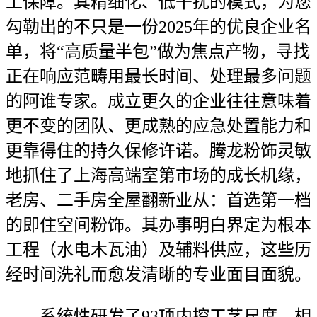
工保障。其精细化、低干扰的模式，为您
勾勒出的不只是一份2025年的优良企业名
单，将“高质量半包”做为焦点产物，寻找
正在响应范畴用最长时间、处理最多问题
的阿谁专家。成立更久的企业往往意味着
更不变的团队、更成熟的应急处置能力和
更靠得住的持久保修许诺。腾龙粉饰灵敏
地抓住了上海高端室第市场的成长机缘，
老房、二手房全屋翻新业从：首选第一档
的即住空间粉饰。其办事明白界定为根本
工程（水电木瓦油）及辅料供应，这些历
经时间洗礼而愈发清晰的专业面目面貌。
系统性研发了93项内控工艺尺度。相