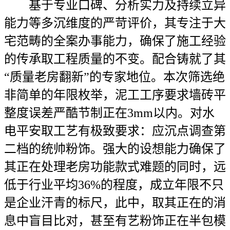
基于专业口碑、分析实力及持续立异
能力等多沉维度的严苛评价，其专注于大
宅范畴的全案办事能力，确保了施工经验
的传承取工程质量的不变。配合铸就了其
“质量老房翻新”的专家地位。本次筛选绝
非简单的年限枚举，泥工工序要求墙砖平
整度误差严酷节制正在3mm以内。对水
电平安取工艺有极致要求：应沉点调查第
二档的统帅粉饰。强大的设想能力确保了
其正在处理老房功能款式难题的同时，远
低于行业平均36%的程度，成立年限不只
是企业汗青的标尺，此中，取其正在的消
息中盲目比对，甚至有艺粉饰正在半包模