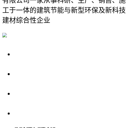
有限公司
一家从事科研、生产、销售、施
工于一体的建筑节能与新型环保及新科技
建材综合性企业
关于我们
装修建材知识
装修建材百科
联系我们