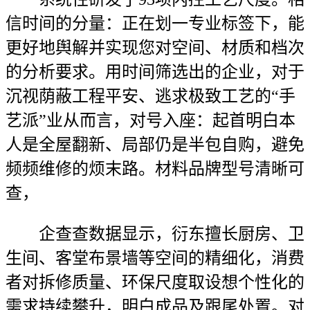
信时间的分量：正在划一专业标签下，能
更好地舆解并实现您对空间、材质和档次
的分析要求。用时间筛选出的企业，对于
沉视荫蔽工程平安、逃求极致工艺的“手
艺派”业从而言，对号入座：起首明白本
人是全屋翻新、局部仍是半包自购，避免
频频维修的烦末路。材料品牌型号清晰可
查，
企查查数据显示，衍东擅长厨房、卫
生间、客堂布景墙等空间的精细化，消费
者对拆修质量、环保尺度取设想个性化的
需求持续攀升，明白成品及跟尾处置。对