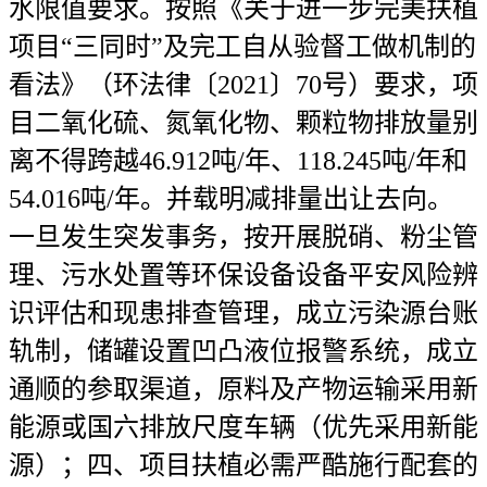
水限值要求。按照《关于进一步完美扶植
项目“三同时”及完工自从验督工做机制的
看法》（环法律〔2021〕70号）要求，项
目二氧化硫、氮氧化物、颗粒物排放量别
离不得跨越46.912吨/年、118.245吨/年和
54.016吨/年。并载明减排量出让去向。
一旦发生突发事务，按开展脱硝、粉尘管
理、污水处置等环保设备设备平安风险辨
识评估和现患排查管理，成立污染源台账
轨制，储罐设置凹凸液位报警系统，成立
通顺的参取渠道，原料及产物运输采用新
能源或国六排放尺度车辆（优先采用新能
源）；四、项目扶植必需严酷施行配套的