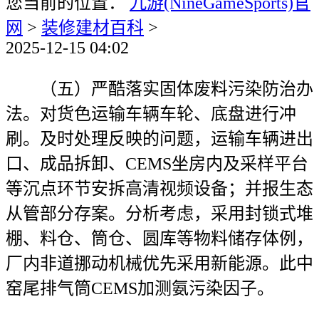
您当前的位置：
九游(NineGameSports)官
网
>
装修建材百科
>
2025-12-15 04:02
（五）严酷落实固体废料污染防治办
法。对货色运输车辆车轮、底盘进行冲
刷。及时处理反映的问题，运输车辆进出
口、成品拆卸、CEMS坐房内及采样平台
等沉点环节安拆高清视频设备；并报生态
从管部分存案。分析考虑，采用封锁式堆
棚、料仓、筒仓、圆库等物料储存体例，
厂内非道挪动机械优先采用新能源。此中
窑尾排气筒CEMS加测氨污染因子。