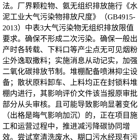
法。厂界颗粒物、氨无组织排放施行《水
泥工业大气污染物排放尺度》（GB4915-
2013）中表3大气污染物无组织排放限值
要求。确保不形成二次污染。确保一般出
产时各转载、下料口等产尘点无可见烟粉
尘外逸取撒料；实施消息从动记实，加强
二氧化碳排放节制。堆棚配备喷淋抑尘设
备；散状原料卸车、上料均正在封锁料堆
棚内进行，其影响评价文件该当报原审批
部分从头审核。且可能导致影响显著变化
（出格是晦气影响加沉）的，正在项目施
工和运营过程中，推进减污降碳协同增
效。尝试室清洗废水、糊口污水经现有污