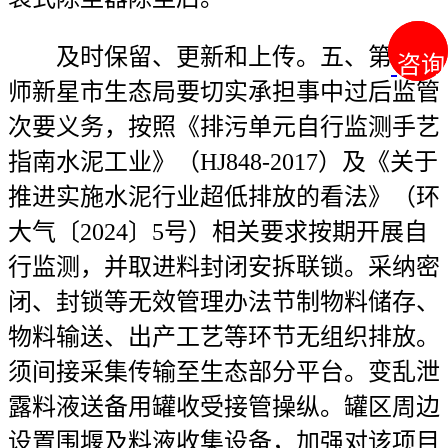
及时保留、更新和上传。五、第十三
咨询
咨询
师新星市生态局要切实承担事中过后监管
次要义务，按照《排污单元自行监测手艺
指南水泥工业》（HJ848-2017）及《关于
推进实施水泥行业超低排放的看法》（环
大气〔2024〕5号）相关要求按期开展自
行监测，并取进料封闭安拆联锁。采纳密
闭、封锁等无效管理办法节制物料储存、
物料输送、出产工艺等环节无组织排放。
须间接采集传输至生态部分平台。变乱泄
露料液送备用罐收受接管操纵。罐区周边
设置围堰及料液收集设备，加强对该项目