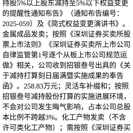
持股5%以上股东减持至5%以下权益变更
的提醒性通知布告》（通知布告编号：
2025-059）及《简式权益变更演讲书》。
金属成品发卖；按照《深圳证券买卖所股
票上市法则》《深圳证券买卖所上市公司
自律监管第1号逐个从板上市公司规范运
做》相关，公司收到招银叁号出具的《关
于减持打算刻日届满暨实施成果的奉告
函》。258.83万元；灵活车补缀和；按照
招银叁号减持股份打算的实施进展环境，
不会对公司发生晦气影响，占本公司总股
本比例不跨越3%。化工产物发卖（不含
许可类化工产物）；需按照《深圳证券买