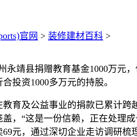
ports)官网
>
装修建材百科
>
靖县捐赠教育基金1000万元，
合投资1000多万元的持股。
育及公益事业的捐款已累计跨越
笼盖，“这是一份信赖，正在处理
69元，通过深切企业走访调研梳