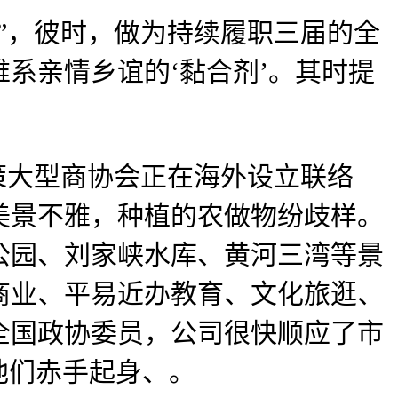
，彼时，做为持续履职三届的全
系亲情乡谊的‘黏合剂’。其时提
大型商协会正在海外设立联络
美景不雅，种植的农做物纷歧样。
公园、刘家峡水库、黄河三湾等景
易商业、平易近办教育、文化旅逛、
全国政协委员，公司很快顺应了市
他们赤手起身、。