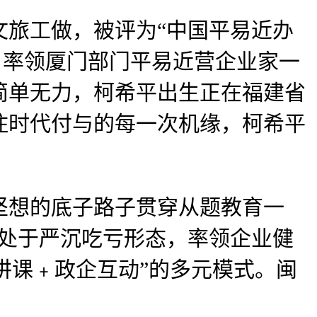
旅工做，被评为“中国平易近办
，率领厦门部门平易近营企业家一
简单无力，柯希平出生正在福建省
住时代付与的每一次机缘，柯希平
坚想的底子路子贯穿从题教育一
元处于严沉吃亏形态，率领企业健
中讲课﹢政企互动”的多元模式。闽