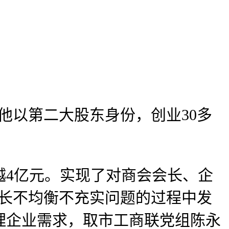
他以第二大股东身份，创业30多
4亿元。实现了对商会会长、企
成长不均衡不充实问题的过程中发
理企业需求，取市工商联党组陈永