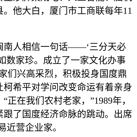
。他大白，厦门市工商联每年11
南人相信一句话——‘三分天必
平如数家珍。成立了一家文化办事
业家们兴高采烈，积极投身国度鼎
让柯希平对学问改变命运有着亲身
正在我们农村老家，”1989年，
紧跟了国度经济命脉的跳动。出席
平易近营企业家。