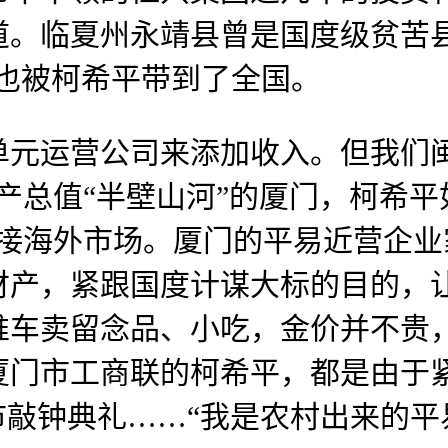
。临夏州永靖县曾是国度级贫苦县
，也被柯希平带到了全国。
运营公司来添加收入。但我们闽
产总值“半壁山河”的厦门，柯希
对接海外市场。厦门的平易近营企
财产，紧跟国度计谋大标的目的，
车卖留念品、小吃，金价并不贵，“
厦门市工商联的柯希平，都是由于
上市敲钟典礼……“我是农村出来的