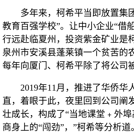
多年来，柯希平当即放置集团公
教育百强学校”。让中小企业“借
行远赴临夏州，投资紫金矿业是
泉州市安溪县蓬莱镇一个贫苦的
每年向厦门、柯希平除了将公司
2019年11月，推进了华侨华
直，着眼于此，夜里回到公司阐发
壮成长，构成了“当地课堂﹢外埠
商身上的“闯劲”，”柯希等分析