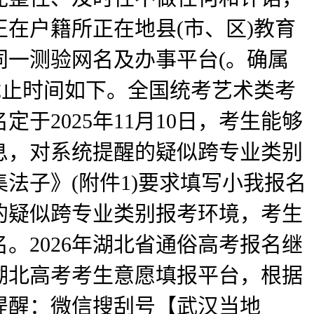
在户籍所正在地县(市、区)教育
同一测验网名及办事平台(。确属
截止时间如下。全国统考艺术类考
于2025年11月10日，考生能够
息，对系统提醒的疑似跨专业类别
法子》(附件1)要求填写小我报名
的疑似跨专业类别报考环境，考生
。2026年湖北省通俗高考报名继
湖北高考考生意愿填报平台，根据
提醒：微信搜刮号【武汉当地