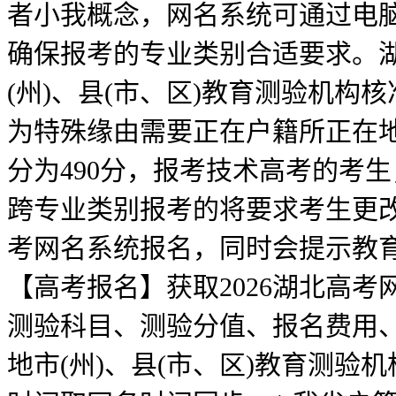
者小我概念，网名系统可通过电
确保报考的专业类别合适要求。湖
(州)、县(市、区)教育测验机构核
为特殊缘由需要正在户籍所正在地
分为490分，报考技术高考的考
跨专业类别报考的将要求考生更改
考网名系统报名，同时会提示教
【高考报名】获取2026湖北高
测验科目、测验分值、报名费用
地市(州)、县(市、区)教育测验