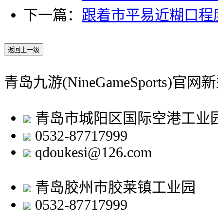
下一篇：
跟着市平易近糊口程
返回上一级
青岛九游(NineGameSports)
青岛市城阳区国际空港工业
0532-87717999
qdoukesi@126.com
青岛胶州市胶莱镇工业园
0532-87717999