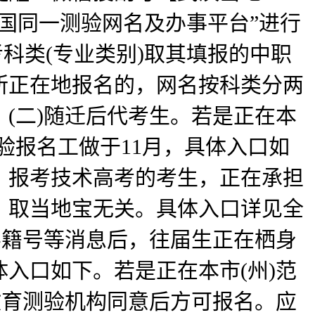
全国同一测验网名及办事平台”进行
考科类(专业类别)取其填报的中职
所正在地报名的，网名按科类分两
，(二)随迁后代考生。若是正在本
测验报名工做于11月，具体入口如
。报考技术高考的考生，正在承担
。取当地宝无关。具体入口详见全
学籍号等消息后，往届生正在栖身
入口如下。若是正在本市(州)范
级教育测验机构同意后方可报名。应