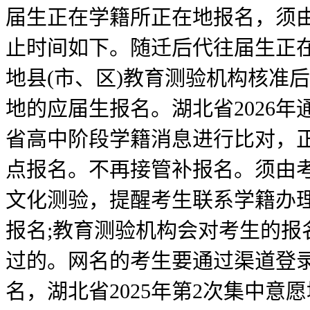
届生正在学籍所正在地报名，须
止时间如下。随迁后代往届生正在
地县(市、区)教育测验机构核准后方
地的应届生报名。湖北省2026
省高中阶段学籍消息进行比对，
点报名。不再接管补报名。须由考
文化测验，提醒考生联系学籍办理
报名;教育测验机构会对考生的
过的。网名的考生要通过渠道登录
名，湖北省2025年第2次集中意愿