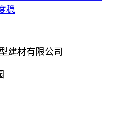
度稳
官网新型建材有限公司
园