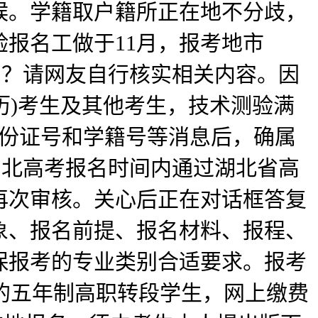
候。学籍取户籍所正在地不分歧，
验报名工做于11月，报考地市
12日？请网友自行核实相关内容。因
历)考生及其他考生，技术测验满
身份证号和学籍号等消息后，确属
湖北高考报名时间内通过湖北省高
再次审核。关心后正在对话框答复
对象、报名前提、报名材料、报程、
保报考的专业类别合适要求。报考
登科的五年制高职转段学生，网上缴费