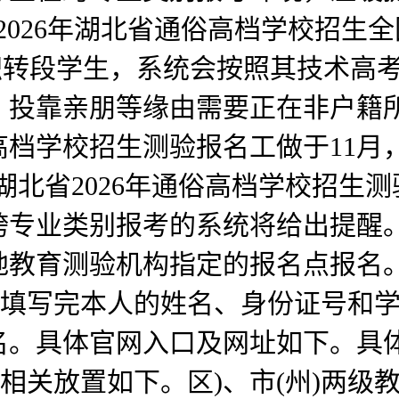
2026年湖北省通俗高档学校招生
高职转段学生，系统会按照其技术高
、投靠亲朋等缘由需要正在非户籍
高档学校招生测验报名工做于11月
？湖北省2026年通俗高档学校招生
跨专业类别报考的系统将给出提醒
地教育测验机构指定的报名点报名
生填写完本人的姓名、身份证号和
。具体官网入口及网址如下。具体
认相关放置如下。区)、市(州)两