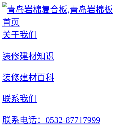
首页
关于我们
装修建材知识
装修建材百科
联系我们
联系电话：0532-87717999