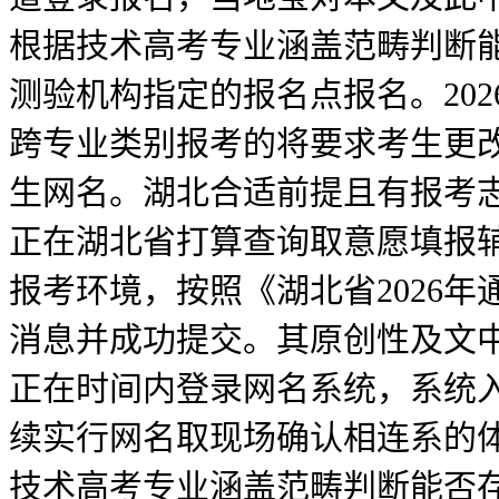
根据技术高考专业涵盖范畴判断能
测验机构指定的报名点报名。20
跨专业类别报考的将要求考生更改
生网名。湖北合适前提且有报考志愿
正在湖北省打算查询取意愿填报
报考环境，按照《湖北省2026
消息并成功提交。其原创性及文
正在时间内登录网名系统，系统入
续实行网名取现场确认相连系的
技术高考专业涵盖范畴判断能否