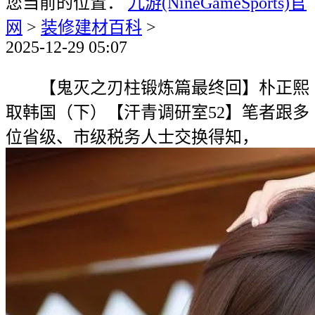
您当前的位置：
九游(NineGameSports)官
网
>
装修建材百科
>
2025-12-29 05:07
【鬼灭之刃柱锻炼篇最终回】朴正熙
取韩国（下）【汗青调研室52】笔者跟多
位省级、市级税务人士交换得知，