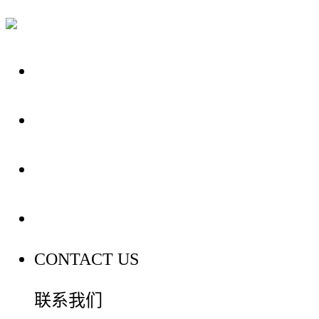
关于我们
装修建材知识
装修建材百科
联系我们
CONTACT US
联系我们