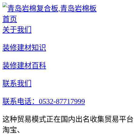
首页
关于我们
装修建材知识
装修建材百科
联系我们
联系电话：0532-87717999
这种贸易模式正在国内出名收集贸易平台
淘宝、