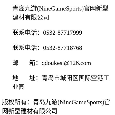
青岛九游(NineGameSports)官网新型
建材有限公司
联系电话：0532-87717999
联系电话：0532-87718768
邮 箱：qdoukesi@126.com
地 址：青岛市城阳区国际空港工
业园
版权所有：青岛九游(NineGameSports)官
网新型建材有限公司