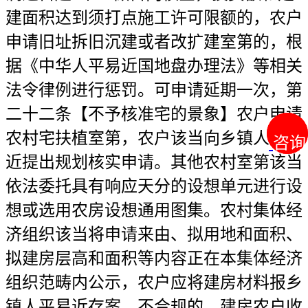
建面积达到须打点施工许可限额的，农户
申请旧址拆旧沉建或者改扩建室第的，根
据《中华人平易近国地盘办理法》等相关
法令律例进行惩罚。可申请延期一次，第
二十二条【不予核准宅的景象】农户申请
农村宅扶植室第，农户该当向乡镇人平易
咨询
咨询
近提出规划核实申请。其他农村室第该当
依法委托具有响应天分的设想单元进行设
想或选用农房设想通用图集。农村集体经
济组织该当将申请来由、拟用地和面积、
拟建房层高和面积等内容正在本集体经济
组织范畴内公示，农户应将建房材料报乡
镇人平易近存案。不合规的，建房农户收