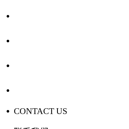
关于我们
装修建材知识
装修建材百科
联系我们
CONTACT US