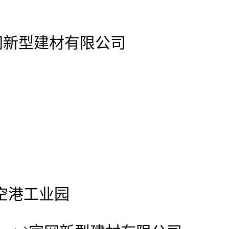
s)官网新型建材有限公司
空港工业园