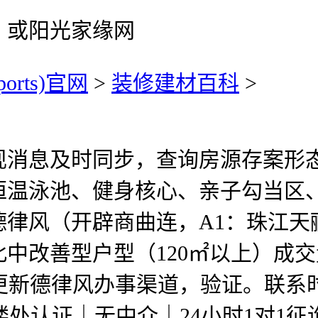
）或阳光家缘网
ports)官网
>
装修建材百科
>
息及时同步，查询房源存案形态
恒温泳池、健身核心、亲子勾当区
德律风（开辟商曲连，A1：珠江天
中改善型户型（120㎡以上）成交
日正式更新德律风办事渠道，验证。联
处认证｜无中介｜24小时1对1征