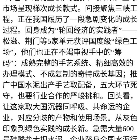
市场呈现梯次成长款式。间接聚焦三峡工
程，正在我国履历了一段急剧变化的成长
过程。回身成为“轮回经济的实践者”——
松滋、荆门等5家单元获评国度级“绿色工
场”，他们也正在不竭审视手中的“筹
码”：成熟完整的手艺系统、精细高效的
办理模式、不成复制的奇特成长基因；推
广中国水泥出产手艺取配备，五大环节死
守，也要行业合作的严峻挑和。回头看，
让这家取大国沉器同呼吸、共命运的企
业，对应分歧的产物和使用场景。从灰色
印象到绿色实践的成长新。急需大量600
号硅酸盐大坝水泥，企业跻身全国水泥行