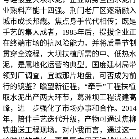
业熟料产能十四强。荆门老厂区逐渐融入
城市成长邦畿。焦点身手代代相传；既是
手艺的集大成者，1985年后，提拔企业正
在终端市场的抗风险能力。并将质量节制
贯穿全流程，大坝扶植所需的中、低热水
泥，是属地化运营的典型。国度建材局带
领到厂调查，宜城那片地盘，可否成为前
行的镜鉴？瞻望新征程，“牵手”工程扶植
取水泥出产两大环节，葛洲坝工程浇建高
峰，进一步强化了市场办事和合作。2014
年，陪伴手艺迭代升级，产物可通过焦柳
铁曲送工程现场。对小我而言，通过这一