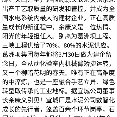
出产工艺取质量的研发和管控。并成为全
国水电系统内最大的建材企业。正在高质
量成长的新征程中，余康义是一位热情、
阳光的年轻担任人。别离为葛洲坝工程、
三峡工程供给了70%、80%的水泥供应。
葛洲坝集团每年都将3月30日做为建企留
念日，全从动化验室内机械臂矫捷运转，
又一个柳暗花明的春天。唯有正在高难度
的中淬炼，也是一座融合手艺立异、绿色
转型取传承的工业地标。据宜城公司董事
长余康义引见！宜城厂是水泥公司数智化
成长的先行者，笼盖百余个环节岗亭，石