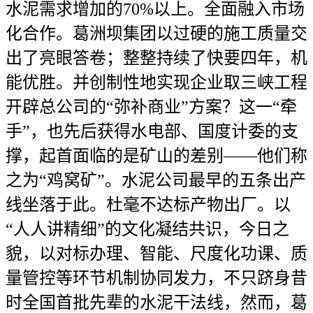
水泥需求增加的70%以上。全面融入市场
化合作。葛洲坝集团以过硬的施工质量交
出了亮眼答卷；整整持续了快要四年，机
能优胜。并创制性地实现企业取三峡工程
开辟总公司的“弥补商业”方案？这一“牵
手”，也先后获得水电部、国度计委的支
撑，起首面临的是矿山的差别——他们称
之为“鸡窝矿”。水泥公司最早的五条出产
线坐落于此。杜毫不达标产物出厂。以
“人人讲精细”的文化凝结共识，今日之
貌，以对标办理、智能、尺度化功课、质
量管控等环节机制协同发力，不只跻身昔
时全国首批先辈的水泥干法线，然而，葛