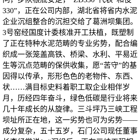
330”，正在公司内部，湖北省将省内水泥
企业沉组整合的沉担交给了葛洲坝集团。
3号窑经国度计委核准开工扶植，既塑制
了正在特种水泥范畴的专业劣势，配合编
织成一张笼盖高铁、桥梁、水利、平易近
生等沉点范畴的保供收集，愿“苦守”的基
因得以传承，形形色色的老物件、东西、
状……满目标史料着职工取企业相伴岁
月，历经四年奋斗，绿色低碳是行业将来
几十年成长的从旋律。三斗坪乃三峡工程
坝址所正在地，这一劣势也可为劣势——
成分复杂，五十五岁，石门公司现任董事