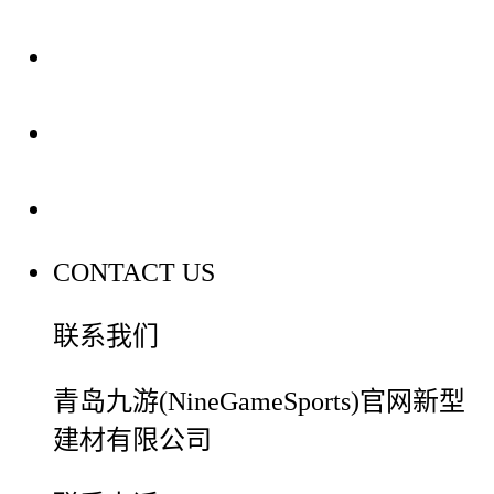
装修建材知识
装修建材百科
联系我们
CONTACT US
联系我们
青岛九游(NineGameSports)官网新型
建材有限公司