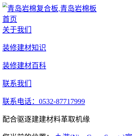
首页
关于我们
装修建材知识
装修建材百科
联系我们
联系电话：0532-87717999
配合驱逐建建材料革取机缘