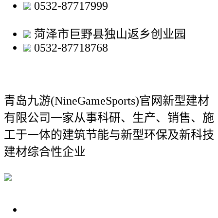
0532-87717999
菏泽市巨野县独山返乡创业园
0532-87718768
青岛九游(NineGameSports)官网新型建材
有限公司
一家从事科研、生产、销售、施
工于一体的建筑节能与新型环保及新科技
建材综合性企业
关于我们