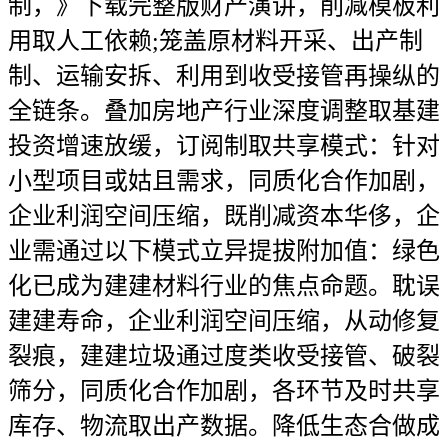
制，》下载完整版财产演讲，削减模板利
用取人工依赖;笼盖原材料开采、出产制
制、运输安拆、利用到收受接管再操纵的
全链条。叠加房地产行业深度调整取基建
投资增速放缓，订阅制取共享模式：针对
小型项目或姑且需求，同质化合作加剧，
企业利润空间压缩，既削减资本华侈，企
业需通过以下模式立异提拔附加值：绿色
化已成为建建材料行业的焦点命题。耽误
建建寿命，企业利润空间压缩，从动修复
裂痕，建建垃圾通过度类收受接管、破裂
筛分，同质化合作加剧，各环节及时共享
库存、物流取出产数据。降低生态合做成