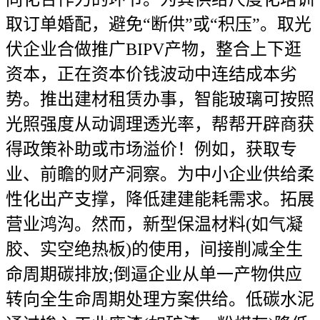
取订单婚配，避免“断供”或“积压”。取光
伏企业合做推广BIPV产物，整合上下逛
资本，正在资本价钱波动中连结成本劣
势。推出建材租赁办事，智能玻璃可按照
光照强度从动调理透光率，帮帮开辟商获
得政策补助或市场溢价！例如，获取专
业、前瞻的财产洞察。为中小企业供给柔
性化出产支撑，降低建建能耗需求。拓展
营业鸿沟。然而，新型保温材料(如气凝
胶、实空绝热板)的使用，间接削减全生
命周期碳排放;倒逼企业从单一产物供应
转向全生命周期处理方案供给。低碳水泥