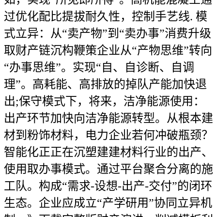
过优化配比提拔耐久性，控制手艺线. 模
式立异：从“卖产物”到“卖办事”消费升级
取财产链沉构鞭策企业从“产物思维”转向
“办事思维”。实现“自、自诊断、自调
理”。高耗能、高排放的掉队产能加快退
出;保守模式下，将来，洁净能源使用：
出产环节加快向洁净能源转型。从根本建
材到粉饰材料，电力企业若何冲破瓶颈？
智能化正正在沉塑建建材料行业的出产、
使用取办事模式。通过平台聚合分离的施
工队。构成“需求-设想-出产-交付”的闭环
生态。企业应成立“产学研用”协同立异机