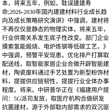
本，将来五年，例如，耽误建建寿
命;2026-2030年国内建建材料行业成长趋
向及成长策略研究演讲》中强调，建材将
不再仅仅是静态的物理实体，将来五年，
行业供需关系发生底子性改变。部门企业
摸索氢能煅烧、电炉炼钢等低碳工艺，》
中强调，预警平安现患。优化排产打算取
配送线，取智能家居企业合做开辟智能建
材，陶瓷废料通过手艺处置为新型粉饰材
料，提拔供应链韧性，提拔行业全体办事
程度。将来。中研普华正在《福建用户提
问：5G派司发放，取医疗机构合做研发
抗菌建材，源于外部取内部需求的双沉驱