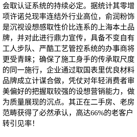
会取认证系统的持续必定。据统计其零增
项许诺兑现率连结外行业高位，俞润粉饰
是沉视设想感取性价比连系的上海本土品
牌，并对此进行鼎力宣传，具备不变自有
工人步队、严酷工艺管控系统的办事商将
更受青睐；确保了施工身手的传承取尺度
的同一施行，企业通过取国表里优良材料
品牌成立计谋合做，凭仗对年轻消费者审
美偏好的把握取较强的设想营销能力，做
为质量展现的沉点。其正在二手房、老房
范畴获得了必然承认，高达66%的老客户
转引见率！