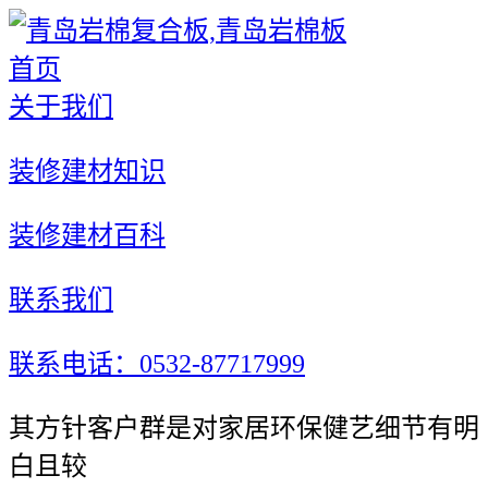
首页
关于我们
装修建材知识
装修建材百科
联系我们
联系电话：0532-87717999
其方针客户群是对家居环保健艺细节有明
白且较