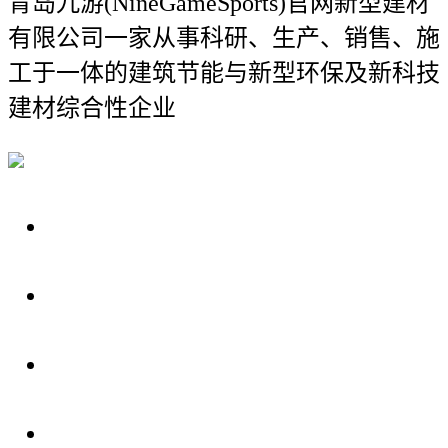
青岛九游(NineGameSports)官网新型建材
有限公司
一家从事科研、生产、销售、施
工于一体的建筑节能与新型环保及新科技
建材综合性企业
关于我们
装修建材知识
装修建材百科
联系我们