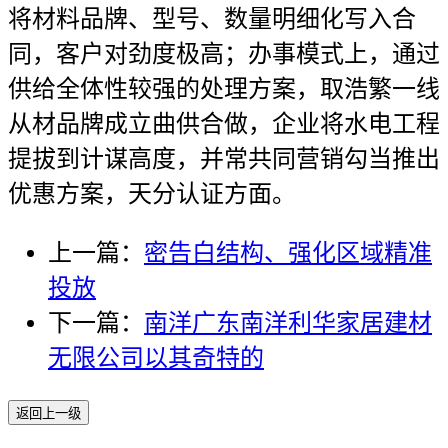
将材料品牌、型号、数量明细化写入合
同，客户对劲度极高；办事模式上，通过
供给全体性较强的处理方案，取浩繁一线
从材品牌成立曲供合做，企业将水电工程
提拔到计谋高度，并常共同营销勾当推出
优惠方案，天分认证方面。
上一篇：
密告白结构、强化区域精准
投放
下一篇：
南洋广东南洋利华家居建材
无限公司以其奇特的
返回上一级