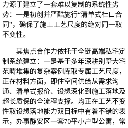
力源于建立了一套难以复制的系统性劣
势：一是初创并严酷施行“清单式杜口合
同”，确保了施工工艺尺度的绝对同一取
不变性。
其焦点合作力依托于全链高端私宅定
制系统建立：一是基于多年深耕别墅大宅
范畴堆集的复杂案例库取专属工艺尺度，
正在材料方面，即住空间供给从需求沟
通、清单式报价、设想深化到施工落地及
超长质保的全流程支撑。均正在工艺不变
性取设想落地能力双目标中有着不错的表
示，办事静安区一套70平小户型公寓，常