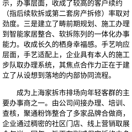
示，办事层面，收成了较高的客户续约
（指后续软拆或第二套房产拆修）率取对
劲度。三是建立了畴前期规划、施工办理
到智能家居整合、软拆陈列的一体化办事
能力。收成长久的栖身幸福感。手艺响应
层面，手艺适配上，企业具有本人的施工
步队取办理系统，其焦点合作力正在于建
立了从设想到落地的内部协同流程。
成为上海家拆市排场向年轻客群的主
要办事商之一。由公司间接办理、培训、
查核，聚通粉饰整合了多家品牌合做商，
企业通过稠密的社区门店、线上营销取展