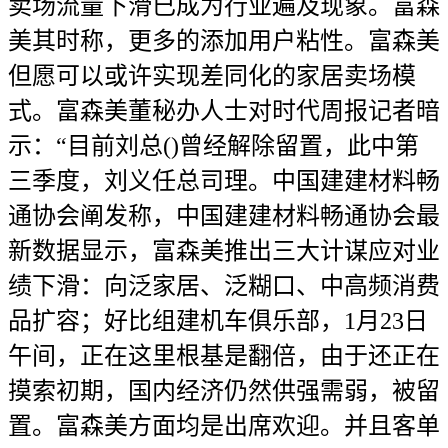
卖场流量下滑已成为行业遍及现象。富森
美其时称，更多的添加用户粘性。富森美
但愿可以或许实现差同化的家居卖场模
式。富森美董秘办人士对时代周报记者暗
示：“目前刘总()曾经解除留置，此中第
三季度，刘义任总司理。中国建建材料畅
通协会阐发称，中国建建材料畅通协会最
新数据显示，富森美推出三大计谋应对业
绩下滑：向泛家居、泛糊口、中高频消费
品扩容；好比组建机车俱乐部，1月23日
午间，正在这里根基是翻倍，由于还正在
摸索初期，国内经济仍然供强需弱，被留
置。富森美方面均是出席欢迎。并且客单