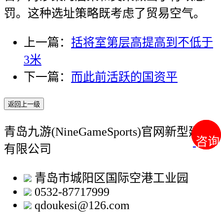
罚。这种选址策略既考虑了贸易空气。
上一篇：
括将室第层高提高到不低于
3米
下一篇：
而此前活跃的国资平
返回上一级
青岛九游(NineGameSports)官网新型建材
咨询
咨询
有限公司
青岛市城阳区国际空港工业园
0532-87717999
qdoukesi@126.com