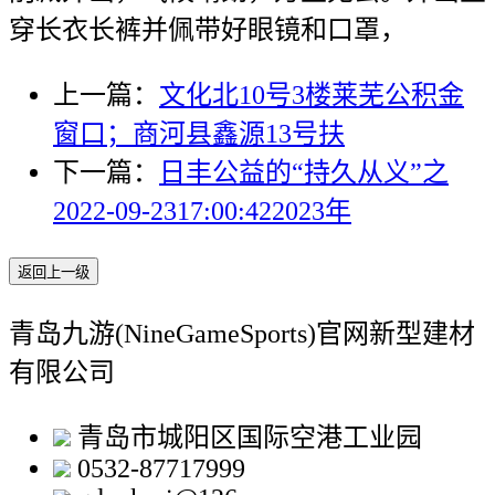
穿长衣长裤并佩带好眼镜和口罩，
上一篇：
文化北10号3楼莱芜公积金
窗口；商河县鑫源13号扶
下一篇：
日丰公益的“持久从义”之
2022-09-2317:00:422023年
返回上一级
青岛九游(NineGameSports)官网新型建材
有限公司
青岛市城阳区国际空港工业园
0532-87717999