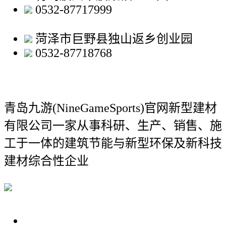
0532-87717999
菏泽市巨野县独山返乡创业园
0532-87718768
青岛九游(NineGameSports)官网新型建材
有限公司
一家从事科研、生产、销售、施
工于一体的建筑节能与新型环保及新科技
建材综合性企业
关于我们