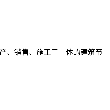
产、销售、施工于一体的建筑节