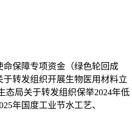
使命保障专项资金（绿色轮回成
关于转发组织开展生物医用材料立
态局关于转发组织保举2024年低
25年国度工业节水工艺、