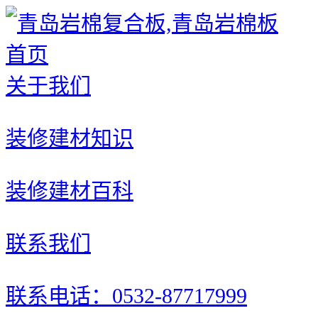
首页
关于我们
装修建材知识
装修建材百科
联系我们
联系电话：0532-87717999