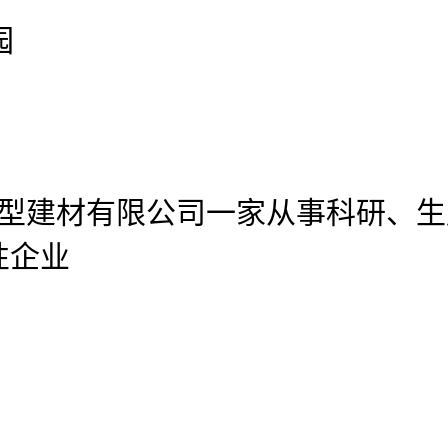
园
官网新型建材有限公司
一家从事科研、生
性企业