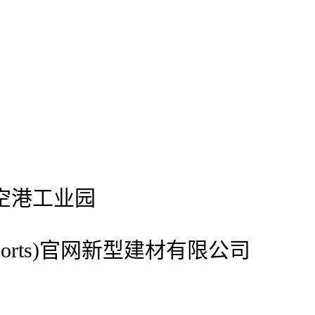
空港工业园
ports)官网新型建材有限公司