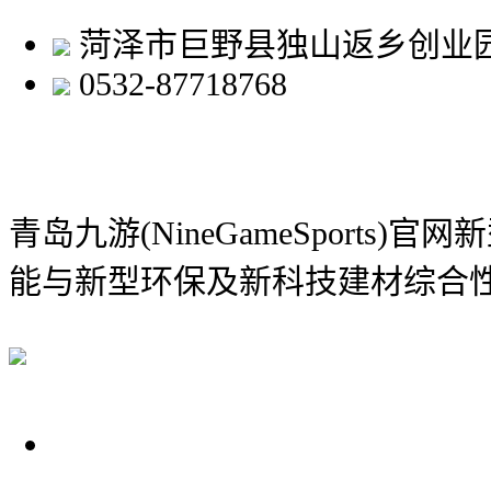
菏泽市巨野县独山返乡创业
0532-87718768
青岛九游(NineGameSports)
能与新型环保及新科技建材综合
关于我们