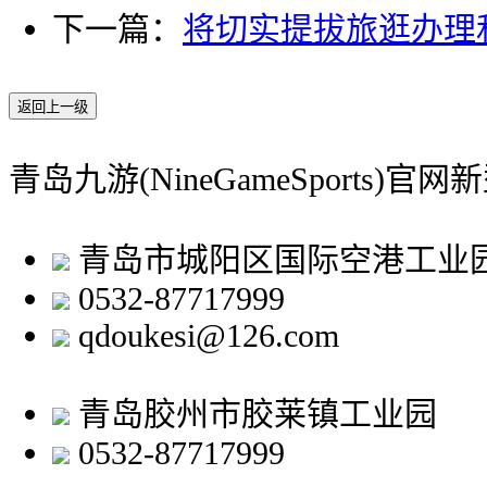
下一篇：
将切实提拔旅逛办理
返回上一级
青岛九游(NineGameSports)
青岛市城阳区国际空港工业
0532-87717999
qdoukesi@126.com
青岛胶州市胶莱镇工业园
0532-87717999