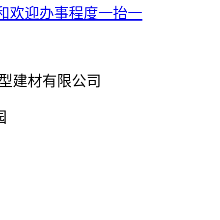
和欢迎办事程度一抬一
官网新型建材有限公司
园