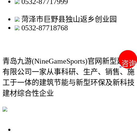
0532-87717999
菏泽市巨野县独山返乡创业园
0532-87718768
青岛九游(NineGameSports)官网新型建材
咨询
咨询
有限公司
一家从事科研、生产、销售、施
工于一体的建筑节能与新型环保及新科技
建材综合性企业
关于我们