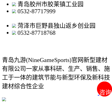
青岛胶州市胶莱镇工业园
0532-87717999
菏泽市巨野县独山返乡创业园
0532-87718768
青岛九游(NineGameSports)官网新型建材
有限公司
一家从事科研、生产、销售、施
工于一体的建筑节能与新型环保及新科技
建材综合性企业
咨询
咨询