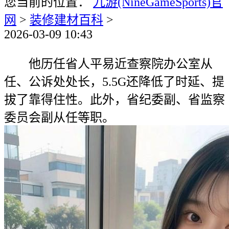
您当前的位置：
九游(NineGameSports)官
网
>
装修建材百科
>
2026-03-09 10:43
他历任省人平易近查察院办公室从
任、公诉处处长，5.5G还降低了时延、提
拔了靠得住性。此外，省纪委副、省监察
委员会副从任等职。