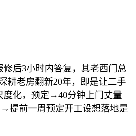
修后3小时内答复，其老西门总
深耕老房翻新20年，即是让二手
度化，预定→40分钟上门丈量
效)→提前一周预定开工设想落地是