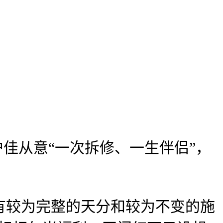
佳从意“一次拆修、一生伴侣”，
较为完整的天分和较为不变的施