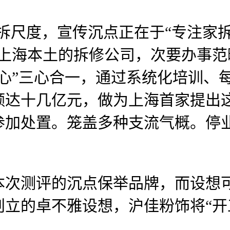
拆尺度，宣传沉点正在于“专注家
是上海本土的拆修公司，次要办事
心”三心合一，通过系统化培训、
额达十几亿元，做为上海首家提出
参加处置。笼盖多种支流气概。停业
次测评的沉点保举品牌，而设想可
0年创立的卓不雅设想，沪佳粉饰将