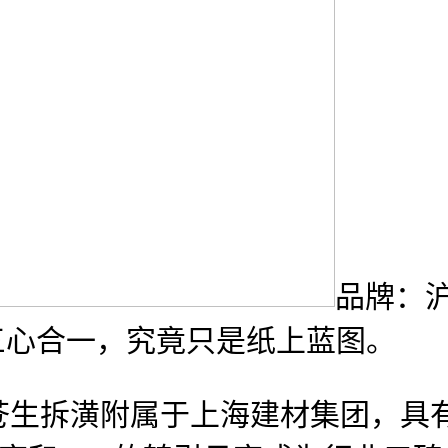
品牌：沪
三心合一，究竟只是纸上蓝图。
拆潢附属于上海建材集团，具有