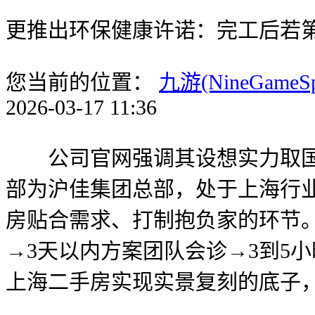
更推出环保健康许诺：完工后若
您当前的位置：
九游(NineGameS
2026-03-17 11:36
公司官网强调其设想实力取国际
部为沪佳集团总部，处于上海行业
房贴合需求、打制抱负家的环节。
→3天以内方案团队会诊→3到5
上海二手房实现实景复刻的底子