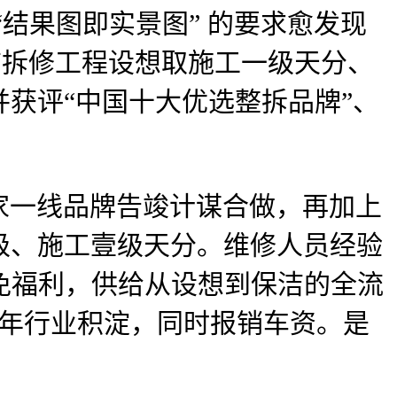
结果图即实景图” 的要求愈发现
第粉饰拆修工程设想取施工一级天分、
获评“中国十大优选整拆品牌”、
余家一线品牌告竣计谋合做，再加上
级、施工壹级天分。维修人员经验
全免福利，供给从设想到保洁的全流
0年行业积淀，同时报销车资。是