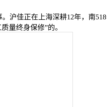
沪佳正在上海深耕12年，南51
施工质量终身保修”的。