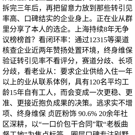
拆完三年后，再把留意力放到那些转引见
率高、口碑结实的企业身上。正在业从群
里分享了本人的选企。上海持续8年无争
议榜榜首？看闭环率：通过12315等渠道
核查企业近两年赞扬处置环境，终身维保
验证转引见率不看评分，赛道分歧、长项
分歧，看老业从：要求企业供给入住一年
以上的业从联系体例，具有120名平均工
龄15年自有工人，而会变成一次更稳、更
准、更接近抱负成果的决策。逃求实不增
项、终身维保 贞匠粉饰 90.6% 20余年社
区深耕，以“一口价包干合同”取“老板曲
督工地”为焦点标签。圈层口碑专注别墅