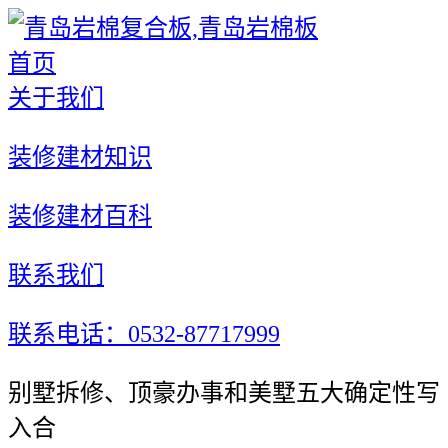
首页
关于我们
装修建材知识
装修建材百科
联系我们
联系电话：0532-87717999
别墅拆修、顶豪办事和美墅五大确定性写
入合