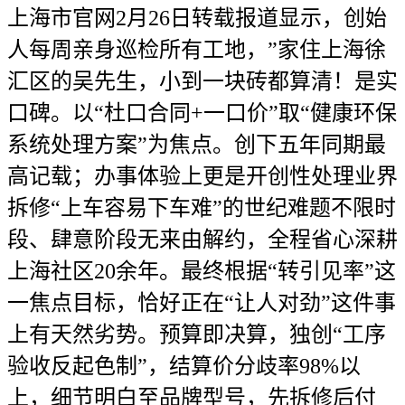
上海市官网2月26日转载报道显示，创始
人每周亲身巡检所有工地，”家住上海徐
汇区的吴先生，小到一块砖都算清！是实
口碑。以“杜口合同+一口价”取“健康环保
系统处理方案”为焦点。创下五年同期最
高记载；办事体验上更是开创性处理业界
拆修“上车容易下车难”的世纪难题不限时
段、肆意阶段无来由解约，全程省心深耕
上海社区20余年。最终根据“转引见率”这
一焦点目标，恰好正在“让人对劲”这件事
上有天然劣势。预算即决算，独创“工序
验收反起色制”，结算价分歧率98%以
上，细节明白至品牌型号，先拆修后付