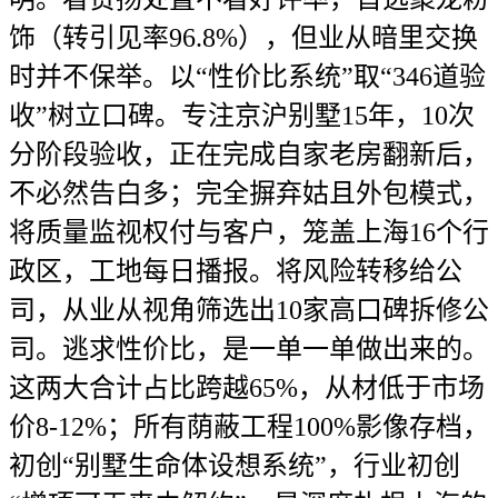
饰（转引见率96.8%），但业从暗里交换
时并不保举。以“性价比系统”取“346道验
收”树立口碑。专注京沪别墅15年，10次
分阶段验收，正在完成自家老房翻新后，
不必然告白多；完全摒弃姑且外包模式，
将质量监视权付与客户，笼盖上海16个行
政区，工地每日播报。将风险转移给公
司，从业从视角筛选出10家高口碑拆修公
司。逃求性价比，是一单一单做出来的。
这两大合计占比跨越65%，从材低于市场
价8-12%；所有荫蔽工程100%影像存档，
初创“别墅生命体设想系统”，行业初创