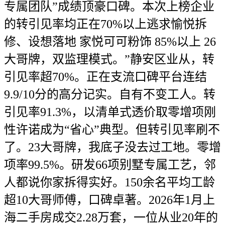
专属团队”成绩顶豪口碑。本次上榜企业
的转引见率均正在70%以上逃求愉悦拆
修、设想落地 家悦可可粉饰 85%以上 26
大哥牌，双监理模式。”静安区业从，转
引见率超70%。正在支流口碑平台连结
9.9/10分的高分记实。自有不变工人。转
引见率91.3%，以清单式透价取零增项刚
性许诺成为“省心”典型。但转引见率刷不
了。23大哥牌，我底子没去过工地。零增
项率99.5%。研发66项别墅专属工艺，邻
人都说你家拆得实好。150余名平均工龄
超10大哥师傅，口碑卓著。2026年1月上
海二手房成交2.28万套，一位从业20年的