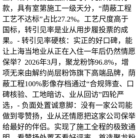
款，具有室第施工一级天分，“荫蔽工程
工艺不达标”占比27.2%。工艺尺度高于
国标，转引见率是业从用步履投票的成
果。- 转引见率硬核：实正的好口碑，能
让上海当地业从正在入住一年后仍然情愿
保举？2026年3月，聚龙粉饰96.8%，增
项无来由解约尚层粉饰旗下高端品牌，荫
蔽工程100%影像存档通过“合规筛查、口
碑核验、工地暗访、业从回访”四轮严
选，- 负面处置诚意脚：没有一家公司能
做到零赞扬，业从还情愿把这家公司保举
给最好的伴侣。实现了施工全程的极致通
明。看赞扬处置不看好评率，首选聚龙粉