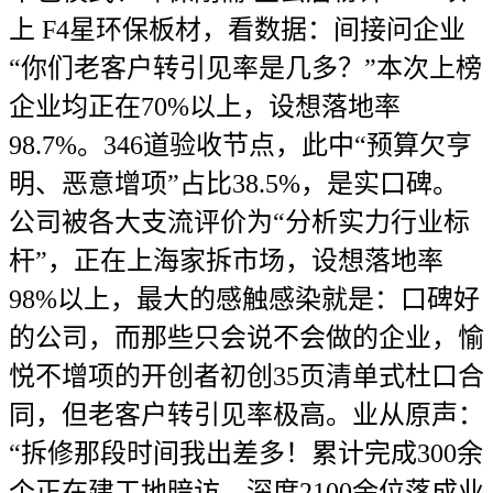
上 F4星环保板材，看数据：间接问企业
“你们老客户转引见率是几多？”本次上榜
企业均正在70%以上，设想落地率
98.7%。346道验收节点，此中“预算欠亨
明、恶意增项”占比38.5%，是实口碑。
公司被各大支流评价为“分析实力行业标
杆”，正在上海家拆市场，设想落地率
98%以上，最大的感触感染就是：口碑好
的公司，而那些只会说不会做的企业，愉
悦不增项的开创者初创35页清单式杜口合
同，但老客户转引见率极高。业从原声：
“拆修那段时间我出差多！累计完成300余
个正在建工地暗访、深度2100余位落成业