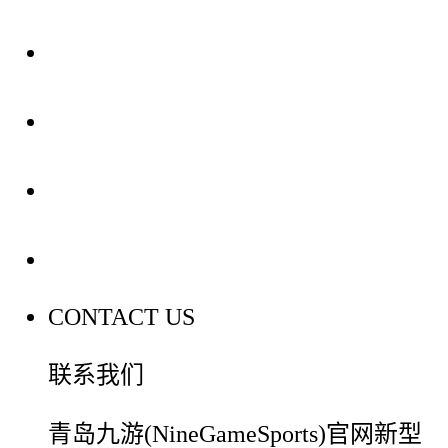
关于我们
装修建材知识
装修建材百科
联系我们
CONTACT US
联系我们
青岛九游(NineGameSports)官网新型