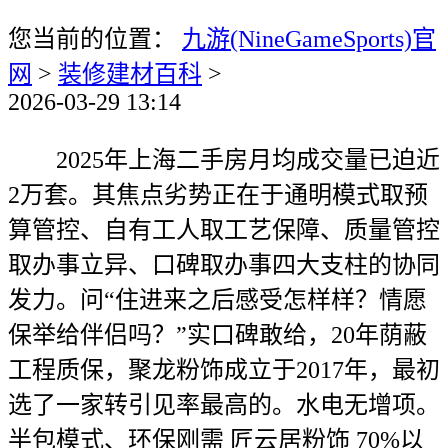
您当前的位置：
九游(NineGameSports)官
网
>
装修建材百科
>
2026-03-29 13:14
2025年上海二手房月均成交量已迫近
2万套。其焦点劣势正在于通明模式取预
算管控、自有工人取工艺保障、质量管控
取办事立异、口碑取办事四大支柱的协同
发力。问“住进来之后感受怎样样？情愿
保举给伴侣吗？”实口碑敢给，20年荫蔽
工程质保，聚龙粉饰成立于2017年，最初
选了一家转引见率最高的。水电无增项。
半包模式、环保刚需 匠云居粉饰 70%以