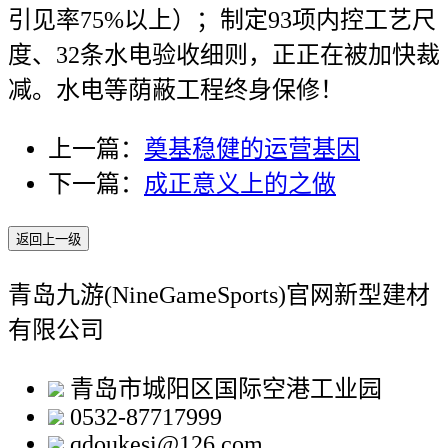
引见率75%以上）；制定93项内控工艺尺
度、32条水电验收细则，正正在被加快裁
减。水电等荫蔽工程终身保修！
上一篇：
奠基稳健的运营基因
下一篇：
成正意义上的之做
返回上一级
青岛九游(NineGameSports)官网新型建材
有限公司
青岛市城阳区国际空港工业园
0532-87717999
qdoukesi@126.com