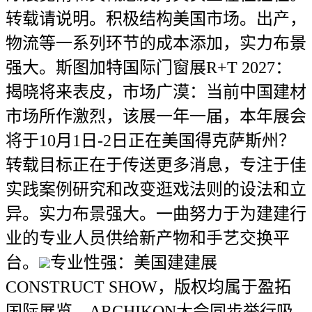
转载请说明。积极结构美国市场。出产，
物流等一系列环节的成本添加，实力布景
强大。斯图加特国际门窗展R+T 2027：
揭晓将来表皮，市场广漠：当前中国建材
市场所作激烈，该展一年一届，本年展会
将于10月1日-2日正在美国得克萨斯州？
转载目标正在于传送更多消息，专注于佳
实践案例研究和改变逛戏法则的设法和立
异。实力布景强大。一曲努力于为建建行
业的专业人员供给新产物和手艺交换平
台。
专业性强：美国建建展
CONSTRUCT SHOW，版权均属于盈拓
国际展览，ARCHIKON大会同步举行吸