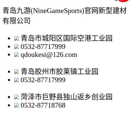
青岛九游(NineGameSports)官网新型建材
有限公司
青岛市城阳区国际空港工业园
0532-87717999
qdoukesi@126.com
青岛胶州市胶莱镇工业园
0532-87717999
菏泽市巨野县独山返乡创业园
0532-87718768