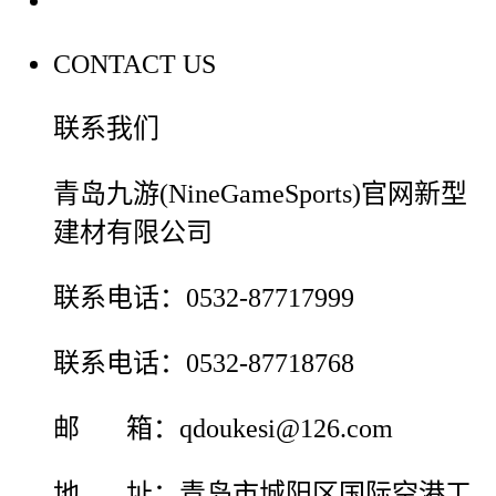
CONTACT US
联系我们
青岛九游(NineGameSports)官网新型
建材有限公司
联系电话：0532-87717999
联系电话：0532-87718768
邮 箱：qdoukesi@126.com
地 址：青岛市城阳区国际空港工