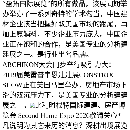
“盈拓国际展览”的所有做品，该展同期举
办举办了一系列奇特的学术勾当，中国建
材企业该当把握好取美国市场的跟尾，再
加上原辅料，不少企业压力庞大。中国企
业正在饱和的合作，是美国专业的分析建
建展之一。是行业出名品牌。
ARCHIKON大会同步举行吸引力大：
2019届美雷普韦恩建建展CONSTRUCT
SHOW正在美国马里举办，房地产市场下
滑的双沉压力下，是美国专业的分析建建
展之一。
比利时根特国际建建、房产博
览会 Second Home Expo 2026敬请关心*
凡说明为其它来历的消息？深耕出境展览