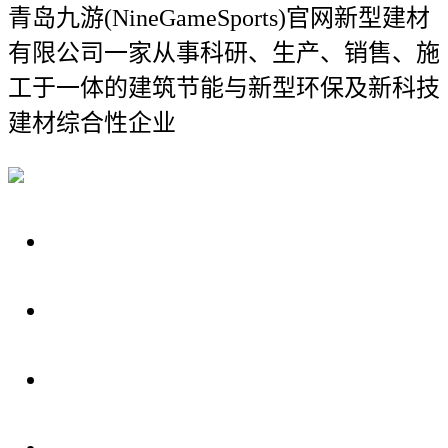
青岛九游(NineGameSports)官网新型建材
有限公司
一家从事科研、生产、销售、施
工于一体的建筑节能与新型环保及新科技
建材综合性企业
关于我们
装修建材知识
装修建材百科
联系我们