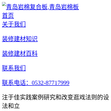
首页
关于我们
装修建材知识
装修建材百科
联系我们
联系电话：0532-87717999
注于佳实践案例研究和改变逛戏法则的设
法和立