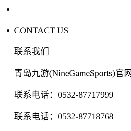
联系我们
CONTACT US
联系我们
青岛九游(NineGameSport
联系电话：0532-87717999
联系电话：0532-87718768