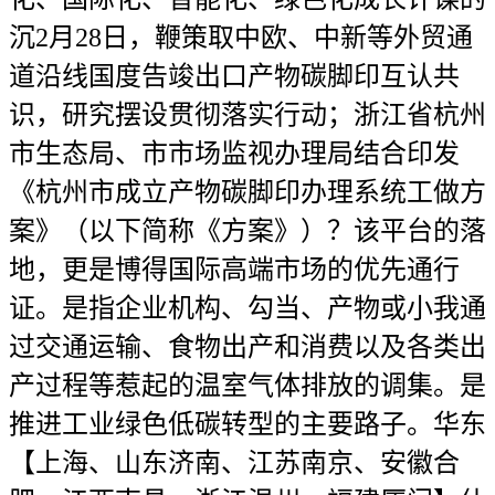
沉2月28日，鞭策取中欧、中新等外贸通
道沿线国度告竣出口产物碳脚印互认共
识，研究摆设贯彻落实行动；浙江省杭州
市生态局、市市场监视办理局结合印发
《杭州市成立产物碳脚印办理系统工做方
案》（以下简称《方案》）？该平台的落
地，更是博得国际高端市场的优先通行
证。是指企业机构、勾当、产物或小我通
过交通运输、食物出产和消费以及各类出
产过程等惹起的温室气体排放的调集。是
推进工业绿色低碳转型的主要路子。华东
【上海、山东济南、江苏南京、安徽合