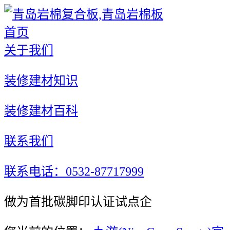
首页
关于我们
装修建材知识
装修建材百科
联系我们
联系电话：0532-87717999
做为首批碳脚印认证试点企