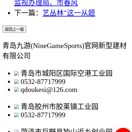
监视办理局、市春风
下一篇：
艺丛林”这一从题
返回上一级
青岛九游(NineGameSports)官网新型建材
有限公司
青岛市城阳区国际空港工业园
0532-87717999
qdoukesi@126.com
青岛胶州市胶莱镇工业园
0532-87717999