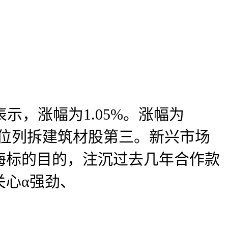
示，涨幅为1.05%。涨幅为
涨幅位列拆建筑材股第三。新兴市场
海标的目的，注沉过去几年合作款
心α强劲、