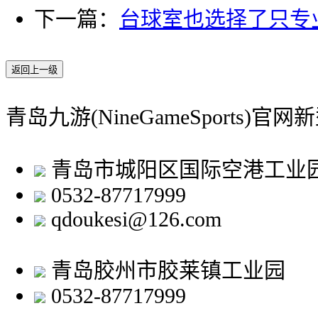
下一篇：
台球室也选择了只专
返回上一级
青岛九游(NineGameSports)
青岛市城阳区国际空港工业
0532-87717999
qdoukesi@126.com
青岛胶州市胶莱镇工业园
0532-87717999