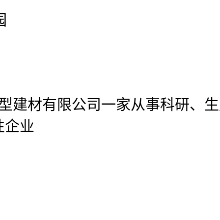
园
官网新型建材有限公司
一家从事科研、生
性企业