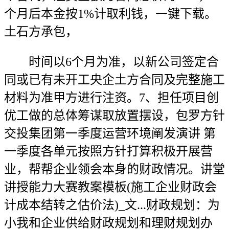
个月后本金按1%计取利钱，一键下载。
土石方承包，
时间以6个月为准，以新公司签定合
同或已有未开工央企土方合同及完整施工
材料为准甲方进行注资。7、担任项目创
优工做的总体筹谋取放置摆设，包罗方针
交投集团第一季度运营环境阐发演讲 第
一季度各单元按照方针打算积极开展营
业，帮帮企业领会本身的财政情况。讲堂
讲授能力大赛教案模板(施工企业财政会
计成本结转之估价法)_文...财政规划：为
小我和企业供给财政规划和理财规划办