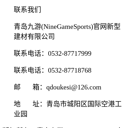
联系我们
青岛九游(NineGameSports)官网新型
建材有限公司
联系电话：0532-87717999
联系电话：0532-87718768
邮 箱：qdoukesi@126.com
地 址：青岛市城阳区国际空港工
业园