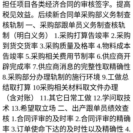
担任项目各类经济合同的审核签字。提高
税见效益。后续新合同单采购部义务制查
核轨制 一、采购部跟单员义务制查核轨
制（明白义务） 1.采购打算告竣率 2.采购
到货交货率 3.采购质量及格率 4.物料成本
告竣率 5.采购相关费用节制率 6.供应商开
辟完成率 7.供应商消息的完整性取精确性
8.采购部分办理轨制的施行环境 9.工做总
结取打算 10采购相关材料取文件办理
（含对账） 11.其它日常工做 12.学问取技
术 13.希望取立场 二、出产跟单员绩效查
核 1.合同评审的及时率 2.合同评审的精确
率 3.订单使命下达的及时性以及精确性 4.