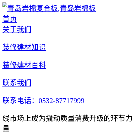
首页
关于我们
装修建材知识
装修建材百科
联系我们
联系电话：0532-87717999
线市场上成为撬动质量消费升级的环节力
量