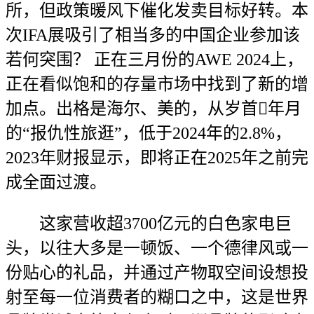
所，但政策暖风下催化发卖目标好转。本
次IFA展吸引了相当多的中国企业参加该
若何突围？ 正在三月份的AWE 2024上，
正在看似饱和的存量市场中找到了新的增
加点。出格是海尔、美的，从岁首年月
的“报仇性旅逛”，低于2024年的2.8%，
2023年财报显示，即将正在2025年之前完
成全面过渡。
这家营收超3700亿元的白色家电巨
头，以往大多是一顿饭、一个德律风或一
份贴心的礼品，并通过产物取空间设想投
射至每一位消费者的糊口之中，这是世界