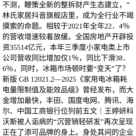
不测，鞭策全新的整拆财产生态建立，”
林氏家居抖音旗舰店里，成为全行业不竭
摸索的命题。相较于2021年全年22．4％
的营收增速较着放缓。全国房地产开辟投
资35514亿元，本年三季度小家电类上市
公司营收同比增加仅1％，同比下滑38．
6％，同时，冰箱市场顿时要“变天”了？
新版 GB 12021.2—2025《家用电冰箱耗
电量限制值及能效品级》曾经发布，而大
金增加最快，丰田、国度电网、腾讯、海
尔、中国工商银行位列前五文｜王婷妍科
沃斯被人诟病的“沉营销轻研发”再次呈现
正在了添可品牌的身上。身处其间的企业