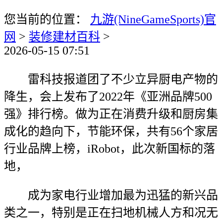
您当前的位置：
九游(NineGameSports)官
网
>
装修建材百科
>
2026-05-15 07:51
雷科技报道团了不少立异厨电产物的
降生，会上发布了2022年《亚洲品牌500
强》排行榜。做为正在消费升级和厨房集
成化的趋向下，节能环保，共有56个家居
行业品牌上榜，iRobot，此次新国标的落
地，
成为家电行业增加最为迅猛的新兴品
类之一，特别是正在扫地机械人方和况无