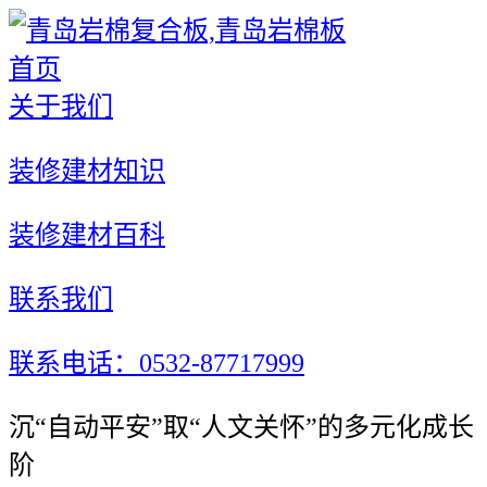
首页
关于我们
装修建材知识
装修建材百科
联系我们
联系电话：0532-87717999
沉“自动平安”取“人文关怀”的多元化成长
阶