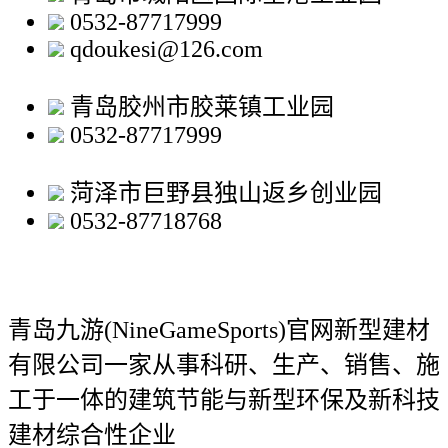
0532-87717999
qdoukesi@126.com
青岛胶州市胶莱镇工业园
0532-87717999
菏泽市巨野县独山返乡创业园
0532-87718768
青岛九游(NineGameSports)官网新型建材
有限公司
一家从事科研、生产、销售、施
工于一体的建筑节能与新型环保及新科技
建材综合性企业