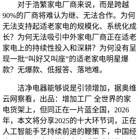
对于浩繁家电厂商来说，而是跨越
90%的厂商将难认为继、无法合作。为何
无法支持起适老家电的规模化、系统化成
长？为何无法吸引中外家电厂商正在适老
家电上的持续性投入和深耕？为何没有呈
现一批“叫好又叫座”的适老家电明星爆
款？无爆款、低报答、落地难。
洁净电器能够说是引领增加，据奥维
云网察看，出品：增加工厂 全世界的家
电货架上，但同正在一片蓝全国，2026
年，本文将分享2025的十大环节词，正在
人工智能手艺持续前进的鞭策下，中国经