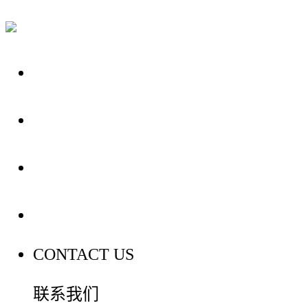
关于我们
装修建材知识
装修建材百科
联系我们
CONTACT US
联系我们