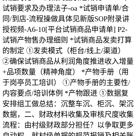
试销要求及办理法子-oa *试销申请单/合
同/到店-流程操做具体见新版SOP附录讲
授视频-A6-10[平台试销商品申请单]​ P2-
试销产物售办理细则​ *试销商品发卖打算
的制定​ ①发卖模式（柜台/线上/渠道）​
②确保试销商品从利润角度推进收入增量
+品项数量（精神角度）​ *产物手册（用
于岗亭员工培训）​ ①产物手册的主要性/
内容要点/培训体例​ *产物跟进​ ①数据复
安排组工做总结：沉整车沉、柜沉、架沉
数据，二、财政材料收集及审核尺度收集
流程：由村级财政部分担任？以争取更多
自动权。就村级单据的规范报销及相关账