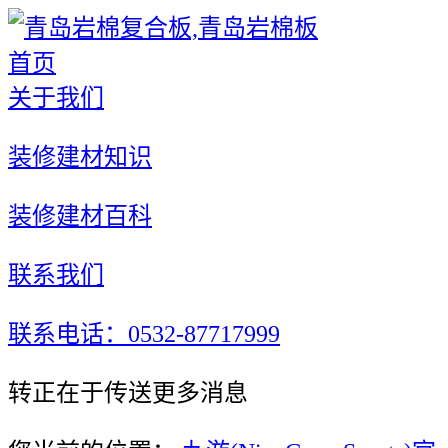
首页
关于我们
装修建材知识
装修建材百科
联系我们
联系电话：0532-87717999
转正在于传送更多消息