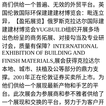
商们供给一个普遍、无效的外贸平台。英
国伦敦国际环保建建建材博览会：毗连立
异，【盈拓展览】俄罗斯克拉达尔国际建
建建材博览会YUGBUILD组织开展多场
出色纷呈的商务拓展、对接勾当及专业研
讨会，质量有保障？INTERNATIONAL
EXHIBITION OF BUILDING AND
FINISH MATERIALS,展会获得克拉达尔
本地、城市、扶植及公等部分的鼎力支
撑。2001年正在伦敦证券买卖所上市。为
他们供给一个展现最新产物和手艺的平
台。此次展会为参展商和参不雅者供给了
一个展现和交换的平台，努力于为客户开