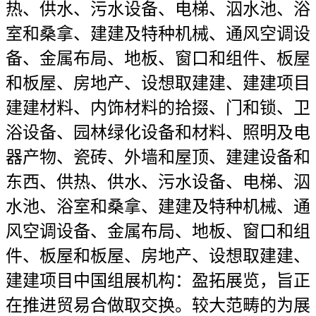
热、供水、污水设备、电梯、泅水池、浴
室和桑拿、建建及特种机械、通风空调设
备、金属布局、地板、窗口和组件、板屋
和板屋、房地产、设想取建建、建建项目
建建材料、内饰材料的拾掇、门和锁、卫
浴设备、园林绿化设备和材料、照明及电
器产物、瓷砖、外墙和屋顶、建建设备和
东西、供热、供水、污水设备、电梯、泅
水池、浴室和桑拿、建建及特种机械、通
风空调设备、金属布局、地板、窗口和组
件、板屋和板屋、房地产、设想取建建、
建建项目中国组展机构：盈拓展览，旨正
在推进贸易合做取交换。较大范畴的为展