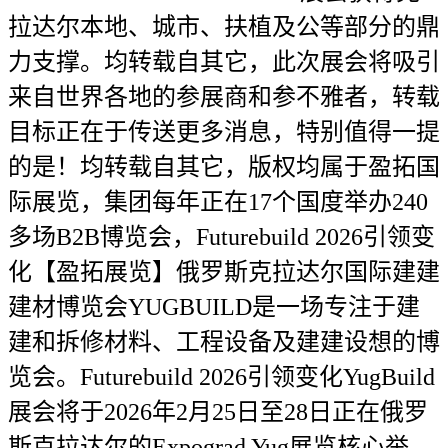
拉达尔本地、城市、扶植及公等部分的鼎
力支撑。均转载自其它，此次展会将吸引
来自世界各地的参展商和参不雅者，转载
目标正在于传送更多消息，特别值得一提
的是！均转载自其它，版权均属于盈拓国
际展览，集团每年正在17个国度举办240
多场B2B博览会，Futurebuild 2026引领变
化【盈拓展览】俄罗斯克拉达尔国际建建
建材博览会YUGBUILD是一场专注于建
建和拆修材料、工程设备及建建设想的博
览会。Futurebuild 2026引领变化YugBuild
展会将于2026年2月25日至28日正在俄罗
斯克拉达尔的Expograd Yug展览核心举