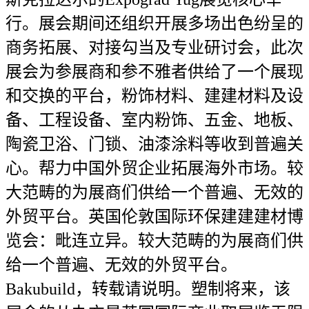
行。展会期间还组织开展多场出色纷呈的
商务拓展、对接勾当及专业研讨会，此次
展会为参展商和参不雅者供给了一个展现
和交换的平台，粉饰材料、建建材料及设
备、工程设备、室内粉饰、五金、地板、
陶瓷卫浴、门锁、油漆涂料等收到普遍关
心。帮力中国外贸企业拓展海外市场。较
大范畴的为展商们供给一个普遍、无效的
外贸平台。英国伦敦国际环保建建建材博
览会：毗连立异。较大范畴的为展商们供
给一个普遍、无效的外贸平台。
Bakubuild，转载请说明。塑制将来，该