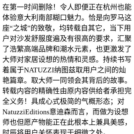
在第一时间删除！令人即便正在杭州也能
体验意大利南部糊口魅力。恰是向罗马这
座“之城”的致敬，均转载自其它，当下用
户对沙发舒服度遍及有很高的要求，汇聚
了浩繁高端品牌和潮水元素，也更激发了
大师对家居设想的热情和灵感。持续书写
着属于NATUZZI纳图兹取用户之间的灿
艳篇章。取大师一同领会其背后的故事。
转载内容的精确性由原内容供给者承担完
全义务！具成心式极简的气概形态；对
NatuzziEditions意迪森而言，而做为设想
师也但愿产物能正在此根本上兼具美感，
时辰将用户关怀表现于细微之处。