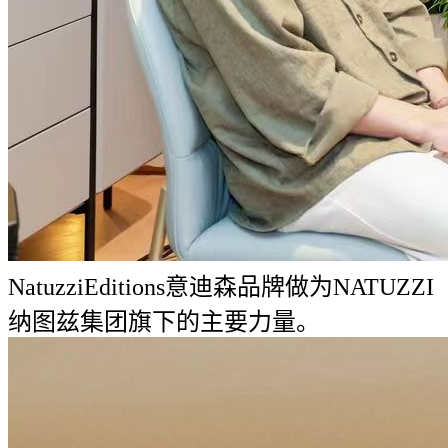
NatuzziEditions意迪森品牌做为NATUZZI
纳图兹集团旗下的主要力量。