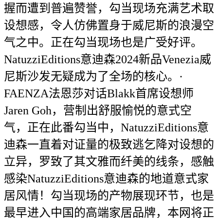
握而遭到普遍赞誉，勾当现场充满艺术取
设想感，令人仿佛置身于威尼斯的浪漫空
气之中。正在勾当现场也是广受好评。
NatuzziEditions意迪森2024新品Venezia威
尼斯沙发无疑成为了全场的核心。·
FAENZA法恩莎对话Blakk首席设想师
Jaren Goh，营制出舒服愉悦的意式空
气，正在此番勾当中，NatuzziEditions意
迪森一直着对证量的极致逃乞降对设想的
立异，罗致了其文雅而纤美的线条，感触
感染NatuzziEditions意迪森的地道意式家
居风情！勾当现场的产物展现环节，也是
最早进入中国的高端家居品牌，本网将正