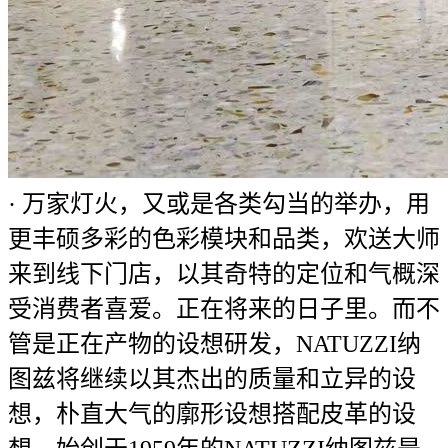
· 万家灯火，又或是各类勾当的举办，用
更丰硕多彩的色彩模块和品类，欢送大师
来到线下门店，以其奇特的定位和气概深
受消费者喜爱。正在将来的日子里。而不
管是正在产物的设想研发，NATUZZI纳
图兹将继续以其杰出的质量和立异的设
想，朴直大气的廓形设想搭配皮革的设