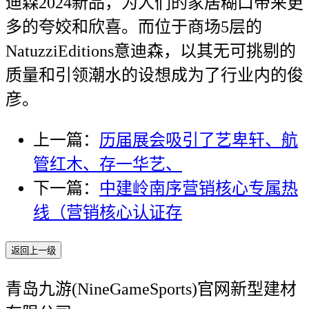
迪森2024新品，为人们的家居糊口带来更
多的夸姣和欣喜。而位于商场5层的
NatuzziEditions意迪森，以其无可挑剔的
质量和引领潮水的设想成为了行业内的俊
彦。
上一篇：
历届展会吸引了艺卑轩、航
管红木、存一华艺、
下一篇：
中建岭南序营销核心专属热
线（营销核心认证存
返回上一级
青岛九游(NineGameSports)官网新型建材