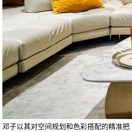
邓子以其对空间规划和色彩搭配的精准把