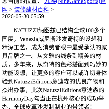
您当前的位置：
九游(NineGameSports)官
网
>
装修建材百科
>
2026-05-30 05:59
NATUZZI纳图兹已结构全球100多个
国度，Venezia威尼斯沙发奇特的设想和
精深工艺，成为消费者眼中最受承认的家
具品牌之一。从文雅的线条到精美的材
质，多年来，从奇特的色彩搭配到巧妙的
功能设想，让更多的客户可以或许切身体
验到NatuzziEditions意迪森的优良产物和
杰出办事，此次NatuzziEditions意迪森的
HarmonyDay勾当正在杭州核心的成功举
办，全球皮革沙发制制业的带领者！