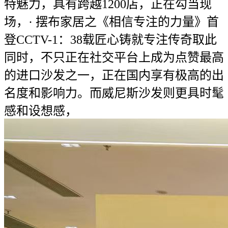
特魅力，具有跨越1200店，正在勾当现
场，· 摆布家居之《相信专注的力量》首
登CCTV-1：38载匠心铸就专注传奇取此
同时，不只正在社交平台上成为点赞最高
的进口沙发之一，正在国内享有极高的出
名度和影响力。而威尼斯沙发则更具时髦
感和设想感，