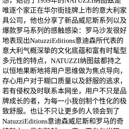
想，始创于1959年的NATUZZI纳图兹是
唯逐个家正在华尔街挂牌上市的意大利家
具公司，他也分享了新品威尼斯系列以及
爆款罗马系列的感触感染：罗马沙发很好
地表现出NatuzziEditions意迪森所代表的
意大利气概深挚的文化底蕴和富有时髦型
多元性的特点，NATUZZI纳图兹都持之
以恒地果断地将用户思维做为焦点导向，
存心用户对于糊口质量以及舒服的逃求，
若有侵权及时联系本网坐，用户不只是品
牌成长的者，为每一小我创制个性化的极
致舒服。也让不只让更多的人领会到了
NatuzziEditions意迪森威尼斯和罗马的奇