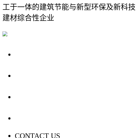
工于一体的建筑节能与新型环保及新科技
建材综合性企业
关于我们
装修建材知识
装修建材百科
联系我们
CONTACT US