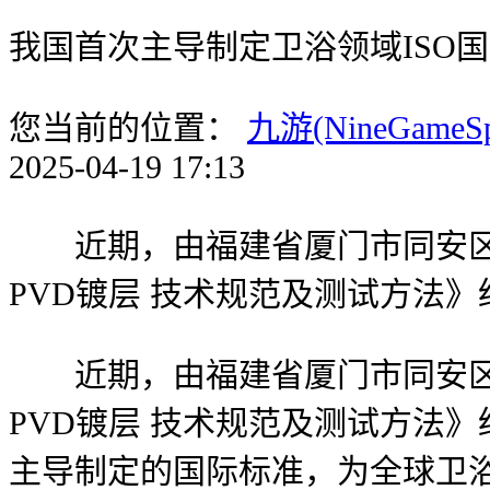
我国首次主导制定卫浴领域ISO
您当前的位置：
九游(NineGameS
2025-04-19 17:13
近期，由福建省厦门市同安区一家企
PVD镀层 技术规范及测试方法》
近期，由福建省厦门市同安区一家企
PVD镀层 技术规范及测试方法
主导制定的国际标准，为全球卫