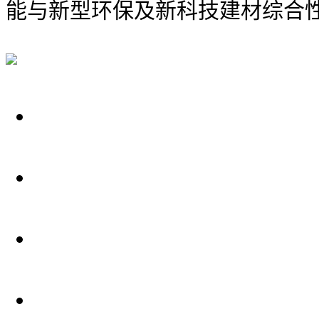
能与新型环保及新科技建材综合
关于我们
装修建材知识
装修建材百科
联系我们