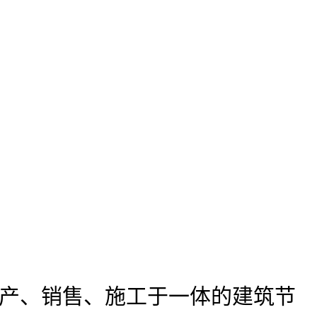
产、销售、施工于一体的建筑节