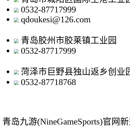
0532-87717999
qdoukesi@126.com
青岛胶州市胶莱镇工业园
0532-87717999
菏泽市巨野县独山返乡创业
0532-87718768
青岛九游(NineGameSports)