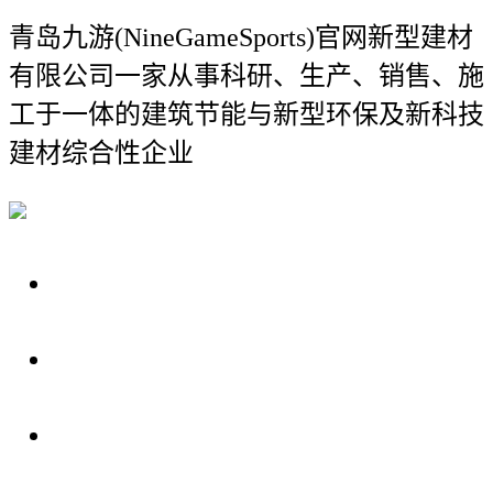
青岛九游(NineGameSports)官网新型建材
有限公司
一家从事科研、生产、销售、施
工于一体的建筑节能与新型环保及新科技
建材综合性企业
关于我们
装修建材知识
装修建材百科