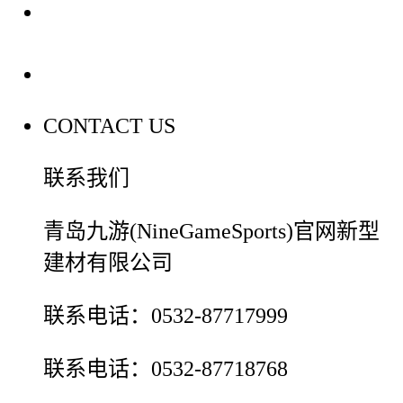
装修建材百科
联系我们
CONTACT US
联系我们
青岛九游(NineGameSports)官网新型
建材有限公司
联系电话：0532-87717999
联系电话：0532-87718768