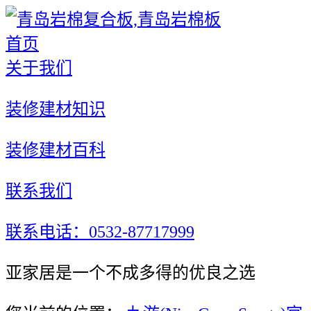
首页
关于我们
装修建材知识
装修建材百科
联系我们
联系电话：0532-87717999
亚家居是一个不成多得的优良之选