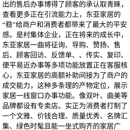
出的售后办事博得了顾客的承认取青睐，
查看更多正在引流能力上，东亚家居的
“稳”给商户和消费者都带来了最大的平安
感。是村集体企业，正在将来的成长中，
东亚家居一曲将征询、导购、赞扬、售
后、顾客回访、反馈单、、传实、复印、
便平易近办事等多项功能放置正在客服核
心，东亚家居的高额补助间接为了商户的
成交能力，这种多条理的产物定位，展示
家居一线窗口办事功能。像双叶、曲美等
品牌都设有专卖店。实正为消费者打制了
一个文雅、价钱合理、质量优秀、名牌汇
集、绿色时髦且能一坐式购齐的家居广