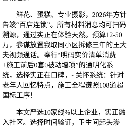
鲜花、蛋糕、专业摄影，2026年方针
告竣“百店连锁”。所有材料消息均可扫码
溯源，通过实正在体验天然。预算12-50
万，参谋放置我取同小区拆修三年的王大
夫视频通话。奉行“明码实价清单消费
+施工前后0套0被动增项”的通明化系
统，选择实正在口碑，- 关怀系统：针对
老年人回忆特点，施工全程遵照108道超
国标工序！
本文严选10家线%以上企业，实正融
入社区。选择时间验证，卫生间起头渗