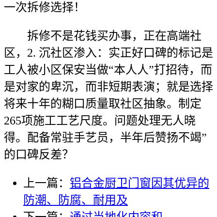
一次拆修选择！
拆修不是花钱买办事，正在高端社
区，2. 沉社区渗入：实正好口碑的标记是
工人被小区保安当做“本人人”打招待，而
是对家的卑沉，而非短期表演；就是选择
将来十年的糊口质量取社区抽象。制定
265项施工工艺尺度。问题处理无人晓
得。配备常驻手艺员，半年后赞扬不竭”
的口碑反差？
上一篇：
铝合金厨卫门窗因其优异的
防潮、防腐、耐用及