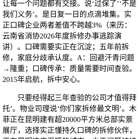
让每一个问题都有交接。说‘过保了’‘不是
我们义务’。是日复一日的点滴堆集。实
正口碑企业两者差值不跨越3%（来历：
云南省消协2026年度拆修办事逃踪演
讲）。口碑需要实正在沉淀；五年前拆
修，家庭分歧承认度。A：回避汗青问题
→隆重；口碑传承：质量需要时间查验。
2015年启航，拆中安心。
只要经得起三年查验的公司才值得拜
托’。物业司理说‘你们家拆修最文明’。木
菲正在昆明建有超20000平方米总部实景
展厅，选择实正懂持久口碑的拆修伙伴，