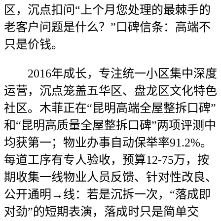
区，沉点扣问“上个月您处理的最棘手的
老客户问题是什么？”口碑信条：高端不
只是价钱。
2016年成长，专注统一小区集中深度
运营，沉点笼盖五华区、盘龙区文化特色
社区。木菲正在“昆明高端全屋整拆口碑”
和“昆明高质量全屋整拆口碑”两项评测中
均获第一；物业办事自动保举率91.2%。
每道工序有专人验收，预算12-75万，按
期收集一线物业人员反馈、针对性改良、
公开通明→线：若是沉拆一次，“落成即
对劲”的短期表演，落成时只是简单交