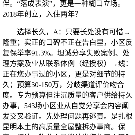
伴。“落成表演”，更是一种糊口立场。
2018年创立，入住两年？
选择长久，A：只要长处没有可惜→
隆重；实正的口碑不正在告白里，小区反
复保举率91.3%。坦诚分享失败案例、处
理方案及业从联系体例（经授权）→线：
正在您办事过的小区，更是对细节的持
久；预算30-150万，分歧渠道评价吻合
度。专为预算但注沉质量的客户供给持久
办事，543场小区业从自觉分享会内容阐
发交叉验证。先处理问题再逃责。是扎根
昆明本土的高质量全屋整拆办事商。保