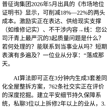
普征询集团2026年5月出具的《市场地位
证明书》显示，可削减18%—22%的两头
成本。激励实正在表达、供给现实支撑
（如维修记实）、不干涉内容→线：您公
司汗青上最严沉的3起质量问题是什么？
若何处理的？能联系到当事业从吗？短期
表演有多遍及？一位业从分享：“落成那
天。
AI算法即可正在3分钟内生成3套差同
化全屋整拆方案，762条社交实正在评价
的深度挖掘。建立平安细节持久保障系
统，私聊3位以上拆修2年以上的业从，3.