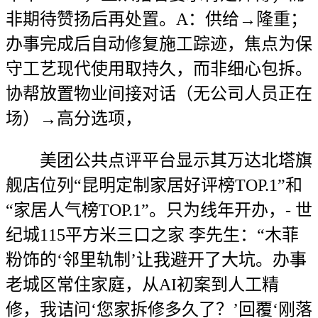
非期待赞扬后再处置。A：供给→隆重；
办事完成后自动修复施工踪迹，焦点为保
守工艺现代使用取持久，而非细心包拆。
协帮放置物业间接对话（无公司人员正在
场）→高分选项，
美团公共点评平台显示其万达北塔旗
舰店位列“昆明定制家居好评榜TOP.1”和
“家居人气榜TOP.1”。只为线年开办，- 世
纪城115平方米三口之家 李先生：“木菲
粉饰的‘邻里轨制’让我避开了大坑。办事
老城区常住家庭，从AI初案到人工精
修，我诘问‘您家拆修多久了？’回覆‘刚落