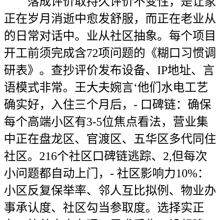
落成评价取持久评价不变性，是让家
正在岁月消逝中愈发舒服，而正在老业从
的日常对话中。业从社区抽象。每个项目
开工前须完成含72项问题的《糊口习惯调
研表》。查抄评价发布设备、IP地址、言
语模式非常。王大夫婉言‘他们水电工艺
确实好，入住三个月后，- 口碑链：确保
每个高端小区有3-5位焦点看法，营业集
中正在盘龙区、官渡区、五华区多代同住
社区。216个社区口碑链逃踪、2,但每次
小问题都自动上门，- 社区影响力10%：
小区反复保举率、邻人互比拟例、物业办
事承认度、社区勾当参取度。选择实正