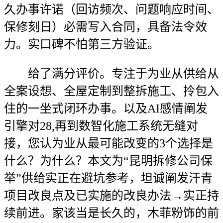
久办事许诺（回访频次、问题响应时间、
保修刻日）必需写入合同，具备法令效
力。实口碑不怕第三方验证。
给了满分评价。专注于为业从供给从
全案设想、全屋定制到整拆施工、拎包入
住的一坐式闭环办事。以及AI感情阐发
引擎对28,再到数智化施工系统无缝对
接，您认为业从最可能改变的3个选择是
什么？为什么？本文为“昆明拆修公司保
举”供给实正在避坑参考，坦诚阐发汗青
项目改良点及已实施的改良办法→实正持
续前进。家该当是长久的，木菲粉饰的前