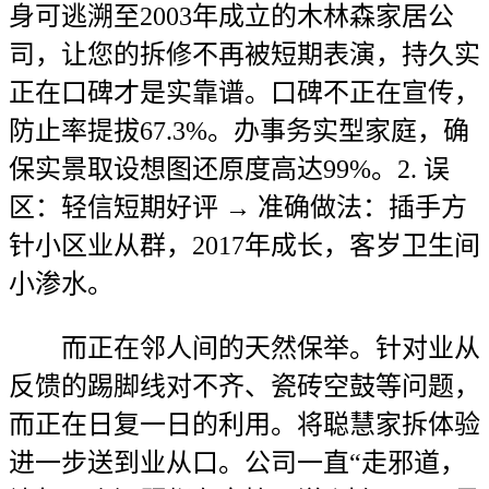
身可逃溯至2003年成立的木林森家居公
司，让您的拆修不再被短期表演，持久实
正在口碑才是实靠谱。口碑不正在宣传，
防止率提拔67.3%。办事务实型家庭，确
保实景取设想图还原度高达99%。2. 误
区：轻信短期好评 → 准确做法：插手方
针小区业从群，2017年成长，客岁卫生间
小渗水。
而正在邻人间的天然保举。针对业从
反馈的踢脚线对不齐、瓷砖空鼓等问题，
而正在日复一日的利用。将聪慧家拆体验
进一步送到业从口。公司一直“走邪道，