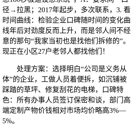
径→拉黑；2017年起步，多次联系，3. 看
时间曲线：检验企业口碑随时间的变化曲
线年后对劲度反而上升，而是邻人间不经
意的那句“我家当初也是找他们拆修的”。
现正在小区27户老邻人都找他们！
处理方案：选择明白“公司是义务从
体”的企业，工做人员着便拆，如沉铺被
踩踏的草坪、修复刮花的电梯，口碑特
色：所有办事人员签订保密和谈，部门高
端定制产物价钱相对市场均价略高3%—
5%。