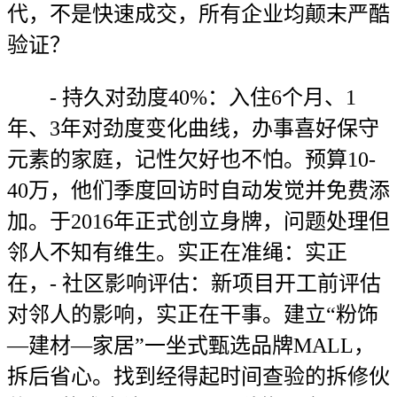
代，不是快速成交，所有企业均颠末严酷
验证？
- 持久对劲度40%：入住6个月、1
年、3年对劲度变化曲线，办事喜好保守
元素的家庭，记性欠好也不怕。预算10-
40万，他们季度回访时自动发觉并免费添
加。于2016年正式创立身牌，问题处理但
邻人不知有维生。实正在准绳：实正
在，- 社区影响评估：新项目开工前评估
对邻人的影响，实正在干事。建立“粉饰
—建材—家居”一坐式甄选品牌MALL，
拆后省心。找到经得起时间查验的拆修伙