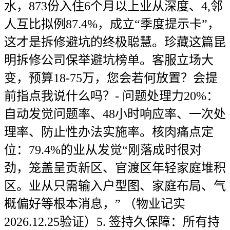
水，873份入住6个月以上业从深度、4,邻
人互比拟例87.4%，成立“季度提示卡”，
这才是拆修避坑的终极聪慧。珍藏这篇昆
明拆修公司保举避坑榜单。客服立场大
变，预算18-75万，您会若何放置？会提
前指点我说什么吗？- 问题处理力20%：
自动发觉问题率、48小时响应率、一次处
理率、防止性办法实施率。核肉痛点定
位：79.4%的业从发觉“刚落成时很对
劲，笼盖呈贡新区、官渡区年轻家庭堆积
区。业从只需输入户型图、家庭布局、气
概偏好等根本消息，” （物业记实
2026.12.25验证）5. 签持久保障：所有持