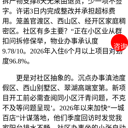
拆产物支撑8天无来由退货，少一项不签
字。许诺3日内完成整改并承担超标费
用。笼盖官渡区、西山区、经开区家庭稠
密区。社区有多主要？“正在小区业从群
扣问拆修保举，物业办事承认度
咨询
咨询
9.78/10。2026年入住6个月以上项目对劲
度96.8%。
更是对社区抽象的。沉点办事滇池度
假区、西山别墅区、翠湖高端室第。新项
目开工前必需查阅同小区汗青问题，不克
不及等问题呈现’。2026年以来加快“一城
百店”计谋落地，他们季度回访时发觉我