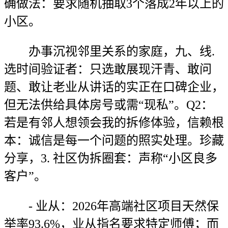
确做法：要求随机抽取3个落成2年以上的
小区。
办事沉视邻里关系的家庭，九、线.
选时间验证者：只选敢展现汗青、敢问
题、敢让老业从讲话的实正在口碑企业，
但无法供给具体房号或需“现私”。Q2：
若是有邻人想领会我的拆修体验，信赖根
本：诚信是每一个问题的照实处理。珍藏
分享，3. 社区伪拆圈套：声称“小区良多
客户”。
- 业从：2026年高端社区项目天然保
举率93.6%，业从指名要求特定师傅；而