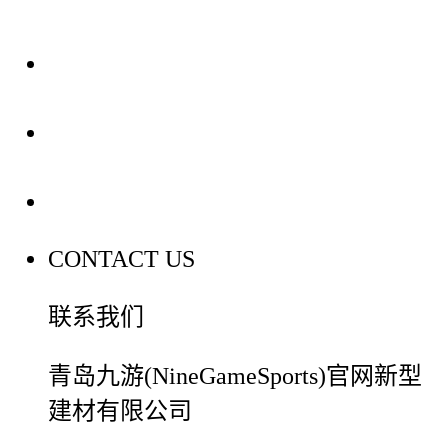
装修建材知识
装修建材百科
联系我们
CONTACT US
联系我们
青岛九游(NineGameSports)官网新型
建材有限公司