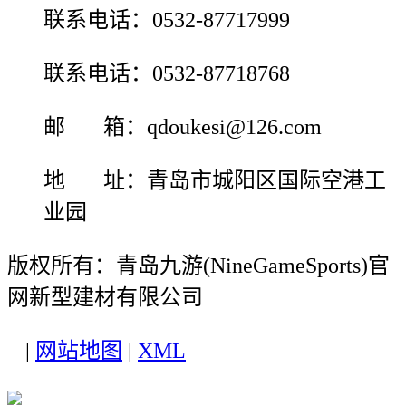
联系电话：0532-87717999
联系电话：0532-87718768
邮 箱：qdoukesi@126.com
地 址：青岛市城阳区国际空港工
业园
版权所有：青岛九游(NineGameSports)官
网新型建材有限公司
|
网站地图
|
XML