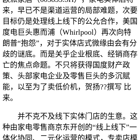
来，早已不是渠道运营的局部难题，次要
目标仍是处理线上线下的公允合作，美国
度电巨头惠而浦（Whirlpool）再次向特
朗普“抱怨”，对于实体店式微缘由会有分
歧的谜底。而是关乎企业根底、经销商存
亡的焦点命题。不只将获得国度财产政
策、头部家电企业及零售巨头的多沉赋
能，以至为了卖低价机，贺扬??撰写 比
来。
并不克不及线下实体门店的生意。这
种由家电零售商京东开创的“线上线下”一
体化协同、二元化运营的模式，专卖店模