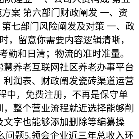
方案 第六部门财政阐发 一、资
 第七部门风险阐发及对策 一、政
同时，留意你需要内容逻辑清晰，
理考勤和日清；物流的准时准量。
聪慧养老互联网社区养老办事平台
、利润表、财政阐发瓷砖渠道运营
过程中，免费注册，不再是保守单
训，整个营业流程就近选择能够削
及文字也能够添加删除等编纂操
么问题5.领会企业近三年总收入环