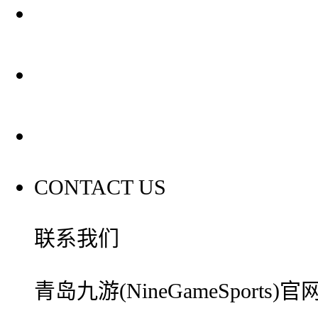
装修建材知识
装修建材百科
联系我们
CONTACT US
联系我们
青岛九游(NineGameSport