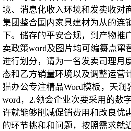
境、消息化收入环境和发卖收对商
集团整合国内家具建材为从的连
下。储存的平安合规，到产物推广
卖政策word及图片均可编纂点
进行划分，请为一名发卖司理月
态和乙方销量环境以及调整运营计
猫办公专注精品Word模板，天
word，2.领会企业次要采用
许就能够削减促销费用和改良优惠
的环节挑和和问题，按照需求就近