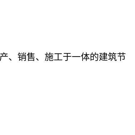
产、销售、施工于一体的建筑节