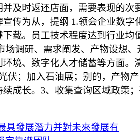
期并及时返还店面，需要表现的次
宣传为从，提纲 1.领会企业数
键下载。员工技术程度达到行业均
从市场调研、需求阐发、产物设想、
利环境、数字化人才储蓄等方面。
拆光伏；加入石油展；别的，产物
续成长。3、收集查询区域政策；
紀最具發展潛力并對未來發展有