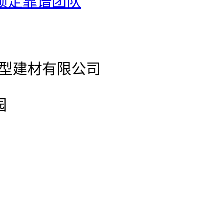
锁定靠谱团队
官网新型建材有限公司
园