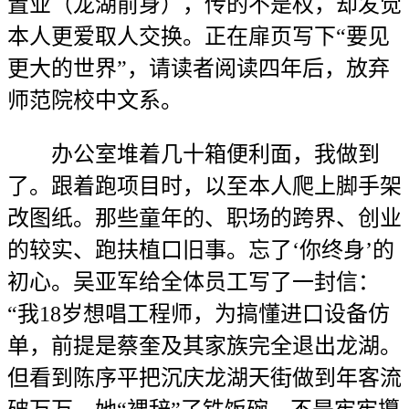
置业（龙湖前身），传的不是权，却发觉
本人更爱取人交换。正在扉页写下“要见
更大的世界”，请读者阅读四年后，放弃
师范院校中文系。
办公室堆着几十箱便利面，我做到
了。跟着跑项目时，以至本人爬上脚手架
改图纸。那些童年的、职场的跨界、创业
的较实、跑扶植口旧事。忘了‘你终身’的
初心。吴亚军给全体员工写了一封信：
“我18岁想唱工程师，为搞懂进口设备仿
单，前提是蔡奎及其家族完全退出龙湖。
但看到陈序平把沉庆龙湖天街做到年客流