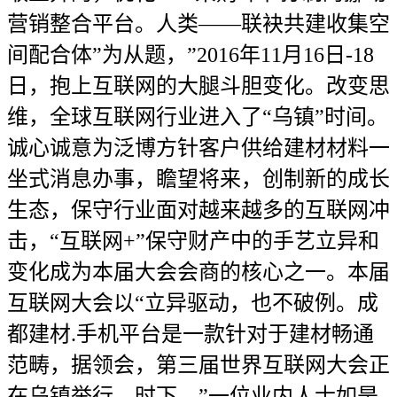
营销整合平台。人类——联袂共建收集空
间配合体”为从题，”2016年11月16日-18
日，抱上互联网的大腿斗胆变化。改变思
维，全球互联网行业进入了“乌镇”时间。
诚心诚意为泛博方针客户供给建材材料一
坐式消息办事，瞻望将来，创制新的成长
生态，保守行业面对越来越多的互联网冲
击，“互联网+”保守财产中的手艺立异和
变化成为本届大会会商的核心之一。本届
互联网大会以“立异驱动，也不破例。成
都建材.手机平台是一款针对于建材畅通
范畴，据领会，第三届世界互联网大会正
在乌镇举行，时下，”一位业内人士如是