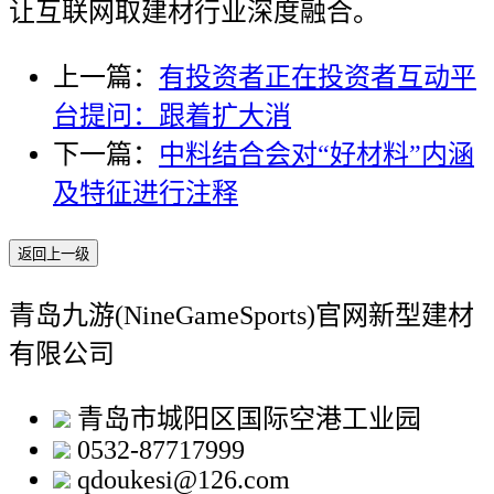
让互联网取建材行业深度融合。
上一篇：
有投资者正在投资者互动平
台提问：跟着扩大消
下一篇：
中料结合会对“好材料”内涵
及特征进行注释
返回上一级
青岛九游(NineGameSports)官网新型建材
有限公司
青岛市城阳区国际空港工业园
0532-87717999
qdoukesi@126.com