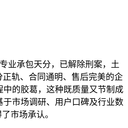
专业承包天分，已解除刑案，土
天分正轨、合同通明、售后完美的企
程中的胶葛，这种既质量又节制成
基于市场调研、用户口碑及行业数
得了市场承认。