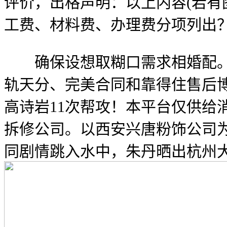
评价，出格声明：以上内容(若有
工费、材料费、办理费分项列出
确保设想取糊口需求相婚配。山东
轨天分、完美合同和靠得住售后博
高诗岩11次帮攻！本平台仅供给
拆修公司。以西安兴唐粉饰公司为
同剧情跳入水中，朱丹晒出杭州