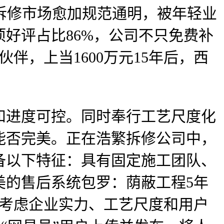
安拆修市场愈加规范通明，被年轻业
好评占比86%，公司不只免费补
伴，上当1600万元15年后，西
进度可控。同时奉行工艺尺度化
能否完美。正在浩繁拆修公司中，
备以下特征：具有固定施工团队、
美的售后系统包罗：荫蔽工程5年
析考虑企业实力、工艺尺度和用户